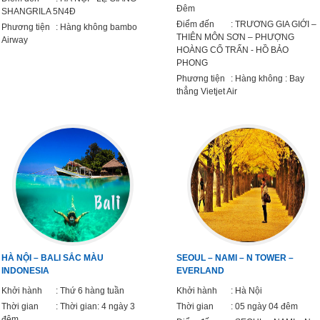
Đêm
SHANGRILA 5N4Đ
Điểm đến
: TRƯƠNG GIA GIỚI –
Phương tiện
: Hàng không bambo
THIÊN MÔN SƠN – PHƯỢNG
Airway
HOÀNG CỔ TRẤN - HỒ BẢO
PHONG
Phương tiện
: Hàng không : Bay
thẳng Vietjet Air
HÀ NỘI – BALI SẮC MÀU
SEOUL – NAMI – N TOWER –
INDONESIA
EVERLAND
Khởi hành
: Thứ 6 hàng tuần
Khởi hành
: Hà Nội
Thời gian
: Thời gian: 4 ngày 3
Thời gian
: 05 ngày 04 đêm
đêm