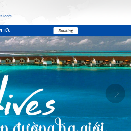
vel.com
N TỨC