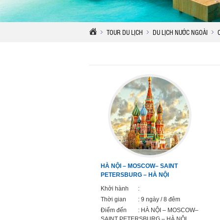
TOUR DU LỊCH
DU LỊCH NƯỚC NGOÀI
HÀ NỘI – MOSCOW– SAINT
PETERSBURG – HÀ NỘI
Khởi hành
:
Thời gian
: 9 ngày / 8 đêm
Điểm đến
: HÀ NỘI – MOSCOW–
SAINT PETERSBURG – HÀ NỘI