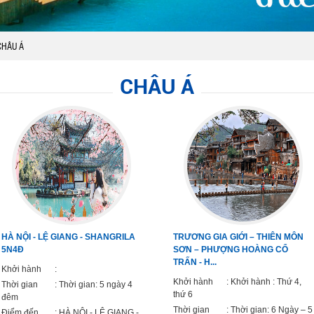
CHÂU Á
CHÂU Á
HÀ NỘI - LỆ GIANG - SHANGRILA
TRƯƠNG GIA GIỚI – THIÊN MÔN
5N4Đ
SƠN – PHƯỢNG HOÀNG CỔ
TRẤN - H...
Khởi hành
:
Khởi hành
: Khởi hành : Thứ 4,
Thời gian
: Thời gian: 5 ngày 4
thứ 6
đêm
Thời gian
: Thời gian: 6 Ngày – 5
Điểm đến
: HÀ NỘI - LỆ GIANG -