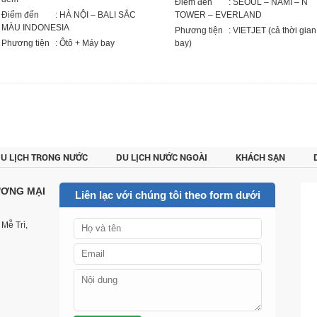
Điểm đến
: SEOUL – NAMI – N
Điểm đến
: HÀ NỘI – BALI SẮC
TOWER – EVERLAND
MÀU INDONESIA
Phương tiện
: VIETJET (cả thời gian
Phương tiện
: Ôtô + Máy bay
bay)
U LỊCH TRONG NƯỚC
DU LỊCH NƯỚC NGOÀI
KHÁCH SẠN
CUSTOMER REVIEWS
LIÊN HỆ
ƯƠNG MẠI
Liên lạc với chúng tôi theo form dưới
Mễ Trì,