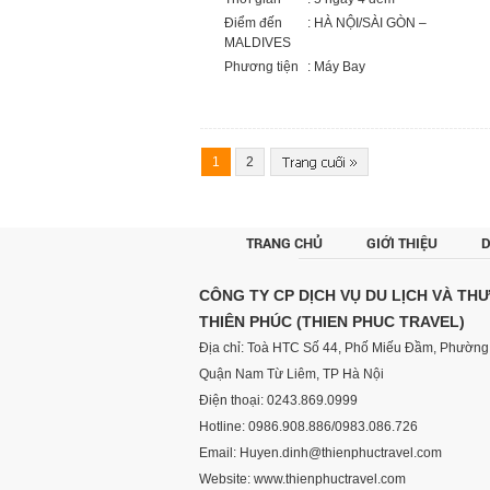
Điểm đến
: HÀ NỘI/SÀI GÒN –
MALDIVES
Phương tiện
: Máy Bay
1
2
TRANG CHỦ
GIỚI THIỆU
D
CÔNG TY CP DỊCH VỤ DU LỊCH VÀ TH
THIÊN PHÚC (THIEN PHUC TRAVEL)
Địa chỉ: Toà HTC Số 44, Phố Miếu Đầm, Phường 
Quận Nam Từ Liêm, TP Hà Nội
Điện thoại: 0243.869.0999
Hotline: 0986.908.886/0983.086.726
Email: Huyen.dinh@thienphuctravel.com
Website: www.thienphuctravel.com