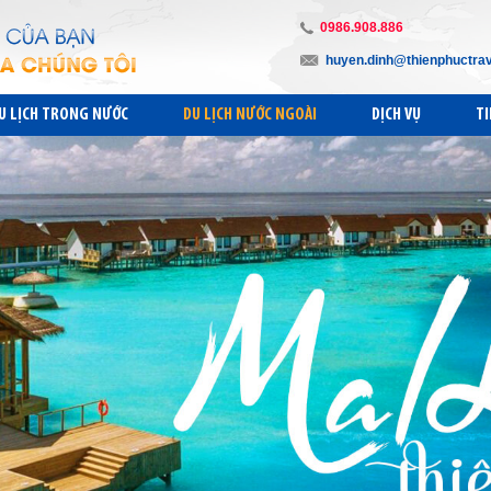
0986.908.886
huyen.dinh@thienphuctra
U LỊCH TRONG NƯỚC
DU LỊCH NƯỚC NGOÀI
DỊCH VỤ
TI