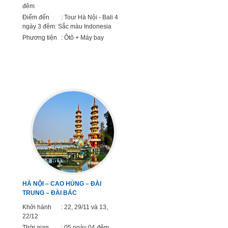
đêm
Điểm đến
: Tour Hà Nội - Bali 4
ngày 3 đêm: Sắc màu Indonesia
Phương tiện
: Ôtô + Máy bay
HÀ NỘI – CAO HÙNG – ĐÀI
TRUNG – ĐÀI BẮC
Khởi hành
: 22, 29/11 và 13,
22/12
Thời gian
: 05 ngày 04 đêm