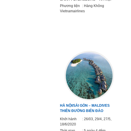
Phương tiện
: Hàng Không
Vietnamairlines
HÀ NỘI/SÀI GÒN – MALDIVES
THIÊN ĐƯỜNG BIỂN ĐẢO
Khởi hành
: 26/03, 29/4, 27/5,
18/6/2020
Thời gian
: 5 ngày 4 đêm