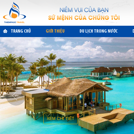
TRANG CHỦ
GIỚI THIỆU
DU LỊCH TRONG NƯỚC
XEM CHI TIẾT