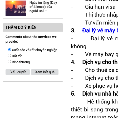
Ngày im lặng (Day
- Gia hạn visa
of Silence) của
người Bali –
- Thị thực nhập
Indonesia
- Tư vấn miễn phí 
THĂM DÒ Ý KIẾN
3.
Đại lý vé máy 
Comments about the services we
- Đại lý vé máy 
provide:
không.
Xuất sắc và rất chuyên nghiệp
- Vé máy bay giá 
Rất tốt
4.
Dịch vụ cho th
Bình thường
- Cho thuê xe du 
Biểu quyết
Xem kết quả
- Dịch vụ cho th
- Xe phục vụ hội 
5.
Dịch vụ nhà h
- Hệ thống khách 
thiết bị sang trọn
mạng internet toà