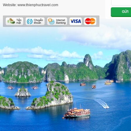
Website: www.thienphuctravel.com
GỬI