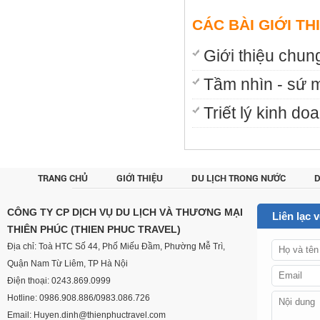
CÁC BÀI GIỚI TH
Giới thiệu chu
Tầm nhìn - sứ
Triết lý kinh d
TRANG CHỦ
GIỚI THIỆU
DU LỊCH TRONG NƯỚC
D
CUSTOM
CÔNG TY CP DỊCH VỤ DU LỊCH VÀ THƯƠNG MẠI
Liên lạc 
THIÊN PHÚC (THIEN PHUC TRAVEL)
Địa chỉ: Toà HTC Số 44, Phố Miếu Đầm, Phường Mễ Trì,
Quận Nam Từ Liêm, TP Hà Nội
Điện thoại: 0243.869.0999
Hotline: 0986.908.886/0983.086.726
Email: Huyen.dinh@thienphuctravel.com