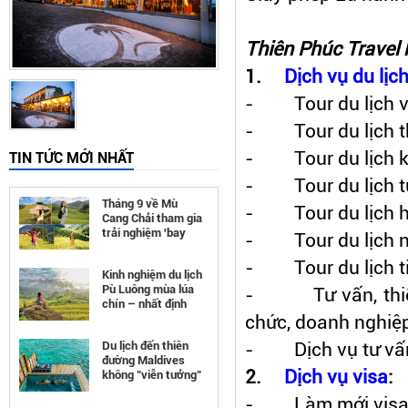
Thiên Phúc Travel 
1.
Dịch vụ du lịc
- Tour du lịch vé
- Tour du lịch th
- Tour du lịch kh
TIN TỨC MỚI NHẤT
- Tour du lịch tu
Tháng 9 về Mù
- Tour du lịch hộ
Cang Chải tham gia
trải nghiệm 'bay
- Tour du lịch n
trên mùa vàng'
- Tour du lịch ti
Kinh nghiệm du lịch
Pù Luông mùa lúa
- Tư vấn, thiết 
chín – nhất định
chức, doanh nghiệ
phải đi
- Dịch vụ tư vấn 
Du lịch đến thiên
đường Maldives
2.
Dịch vụ visa
:
không "viễn tưởng"
như bạn nghĩ
- Làm mới vis