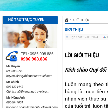
HỖ TRỢ TRỰC TUYẾN
GIỚI THIỆU
GIỚI THIỆU
Cập nhật: 17/01/2024
TEL: 0986.908.886
LỜI GIỚI THIỆU
0986.908.886
Mr Huyên
Kính chào Quý đối
0983086726
huyen.dinh@thienphuctravel.com
Mr Chính
Luôn mang theo ti
0984394442
hàng là mục tiêu 
Chinh.vu@thienphuctravel.com
Ms Hồng Anh
nhân viên thực sự 
0966647001
của tuổi trẻ, luôn
honganh.pham@thienphuctravel.com