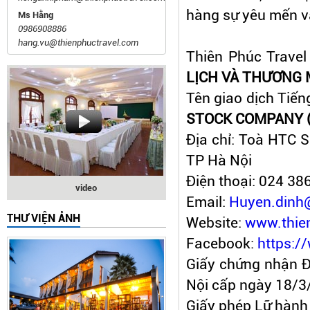
hàng sự yêu mến và
Ms Hằng
0986908886
hang.vu@thienphuctravel.com
Thiên Phúc Travel 
LỊCH VÀ THƯƠNG 
Tên giao dịch Tiến
STOCK COMPANY (
Địa chỉ: Toà HTC 
TP Hà Nội
Điện thoại: 024 38
video
Email:
Huyen.dinh
THƯ VIỆN ẢNH
Website:
www.thie
Facebook:
https:/
Giấy chứng nhận 
Nội cấp ngày 18/3
Giấy phép Lữ hành