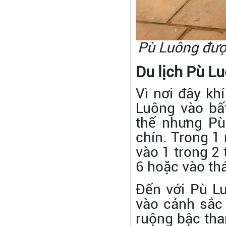
Pù Luông đượ
Du lịch Pù Lu
Vì nơi đây k
Luông vào bấ
thế nhưng Pù
chín. Trong 1
vào 1 trong 2 
6 hoặc vào th
Đến với Pù L
vào cảnh sắc
ruộng bậc tha