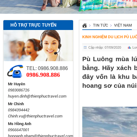
HỖ TRỢ TRỰC TUYẾN
TIN TỨC
VIỆT NAM
KINH NGHIỆM DU LỊCH PÙ LUÔ
Cập nhập: 07/09/2020
Lư
Pù Luông mùa lú
bằng. Hãy xách b
TEL: 0986.908.886
0986.908.886
đây vốn là khu b
Mr Huyên
hoang sơ của núi
0983086726
huyen.dinh@thienphuctravel.com
Mr Chính
0984394442
Chinh.vu@thienphuctravel.com
Ms Hồng Anh
0966647001
honganh.pham@thienphuctravel.com