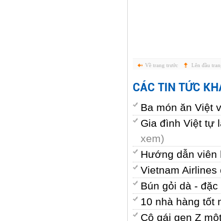
Ngu
Về trang trước
Lên đầu tran
CÁC TIN TỨC KH
Ba món ăn Việt 
Gia đình Việt t
xem)
Hướng dẫn viên k
Vietnam Airline
Bún gỏi dà - đặ
10 nhà hàng tốt
Cô gái gen Z mộ