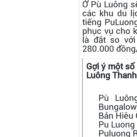
Ở Pù Luông s
các khu du lị
tiếng PuLuong
phục vụ cho k
là đắt so vớ
280.000 đồng
Gợi ý một số
Luông Thanh
Pù Luông
Bungalow
Bản Hiêu 
Pu Luong 
Puluong 