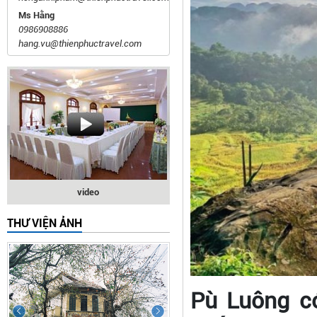
Ms Hằng
0986908886
hang.vu@thienphuctravel.com
video
THƯ VIỆN ẢNH
Pù Luông c