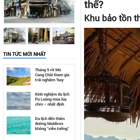
thế?
Khu bảo tồn t
TIN TỨC MỚI NHẤT
Tháng 9 về Mù
Cang Chải tham gia
trải nghiệm 'bay
trên mùa vàng'
Kinh nghiệm du lịch
Pù Luông mùa lúa
chín – nhất định
phải đi
Du lịch đến thiên
đường Maldives
không "viễn tưởng"
như bạn nghĩ