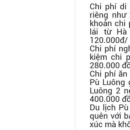
Chi phí d
riêng như
khoản chi 
lái từ H
120.000đ/ 
Chi phí ng
kiệm chi 
280.000 đ
Chi phí ă
Pù Luông g
Luông 2 n
400.000 đồ
Du lịch Pù
quên với 
xúc m