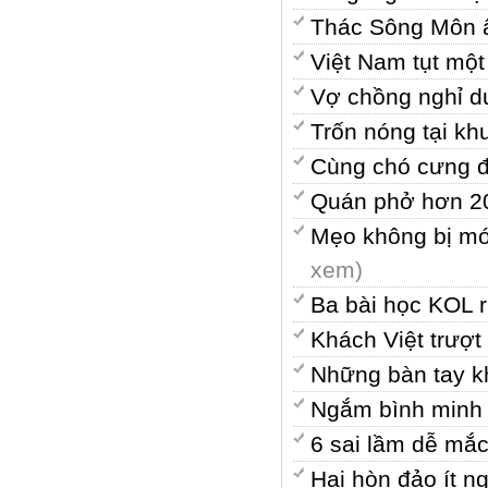
Thác Sông Môn ẩ
Việt Nam tụt một
Vợ chồng nghỉ d
Trốn nóng tại k
Cùng chó cưng đ
Quán phở hơn 20
Mẹo không bị móc
xem)
Ba bài học KOL rú
Khách Việt trượt
Những bàn tay k
Ngắm bình minh 
6 sai lầm dễ mắc
Hai hòn đảo ít n