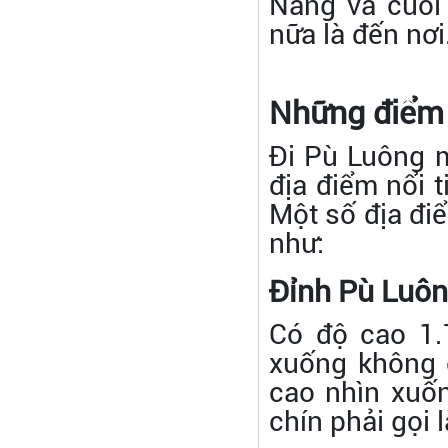
Nàng và cuối
nữa là đến nơi
Những điểm 
Đi Pù Luông 
địa điểm nổi t
Một số địa đi
như:
Đỉnh Pù Luô
Có độ cao 1.
xuống không c
cao nhìn xuố
chín phải gọi 