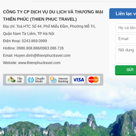
CUSTOM
CÔNG TY CP DỊCH VỤ DU LỊCH VÀ THƯƠNG MẠI
Liên lạc 
THIÊN PHÚC (THIEN PHUC TRAVEL)
Địa chỉ: Toà HTC Số 44, Phố Miếu Đầm, Phường Mễ Trì,
Quận Nam Từ Liêm, TP Hà Nội
Điện thoại: 0243.869.0999
Hotline: 0986.908.886/0983.086.726
Email: Huyen.dinh@thienphuctravel.com
Website: www.thienphuctravel.com
GỬI