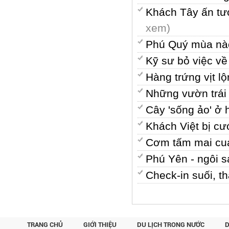
Khách Tây ấn tư
xem)
Phú Quý mùa nà
Kỹ sư bỏ việc v
Hàng trứng vịt 
Những vườn trái
Cây 'sống ảo' ở 
Khách Việt bị cư
Cơm tấm mai cua
Phú Yên - ngôi s
Check-in suối, 
TRANG CHỦ
GIỚI THIỆU
DU LỊCH TRONG NƯỚC
D