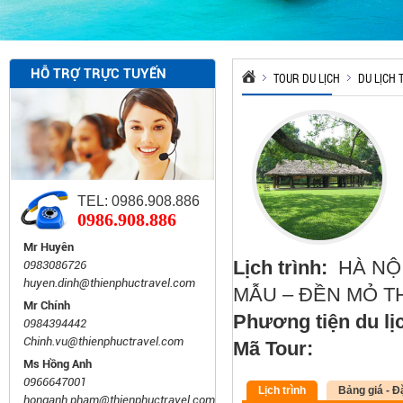
HỖ TRỢ TRỰC TUYẾN
TOUR DU LỊCH
DU LỊCH
TEL: 0986.908.886
0986.908.886
Mr Huyên
Lịch trình:
HÀ NỘI
0983086726
huyen.dinh@thienphuctravel.com
MẪU – ĐỀN MỎ T
Mr Chính
Phương tiện du lị
0984394442
Chinh.vu@thienphuctravel.com
Mã Tour:
Ms Hồng Anh
0966647001
Lịch trình
Bảng giá - Đ
honganh.pham@thienphuctravel.com