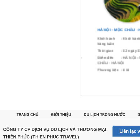
Hà Nội - Quản Bình - Động Phong
HÀ NỘI – MỘC CHÂU - HÀ NỘ
Nha Kẻ Bàng 4 Ngày 4 Đêm
Khởi hành
: Khởi hành thứ 
Khởi hành
: Hà Nội
hàng tuần
Thời gian
: 4 Ngày 4 Đêm
Thời gian
: 02 ngày 01 đê
Điểm đến
: Hà Nội - Quản Bình -
Điểm đến
: HÀ NỘI – MỘC
Động Phong Nha Kẻ Bàng
CHÂU - HÀ NỘI
Phương tiện
: Tàu hỏa
Phương tiện
: ô tô
TRANG CHỦ
GIỚI THIỆU
DU LỊCH TRONG NƯỚC
D
CUSTOM
CÔNG TY CP DỊCH VỤ DU LỊCH VÀ THƯƠNG MẠI
Liên lạc 
THIÊN PHÚC (THIEN PHUC TRAVEL)