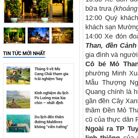
bữa trưa
(khoảng
12:00 Quý khách
khách sạn Mường
14:00 Xe đón đo
Than, đền Cảnh
TIN TỨC MỚI NHẤT
gia đình và người
Cô bé Mỏ Than
Tháng 9 về Mù
phường Minh Xuâ
Cang Chải tham gia
trải nghiệm 'bay
Mẫu Thượng Ngà
trên mùa vàng'
Quang chính là h
Kinh nghiệm du lịch
Pù Luông mùa lúa
gần đền Cây Xanh
chín – nhất định
phải đi
thăm Đền Mỏ Than
Du lịch đến thiên
cũ của thực dân 
đường Maldives
không "viễn tưởng"
Ngoài ra TP Tuy
như bạn nghĩ
linh thiêng
của 