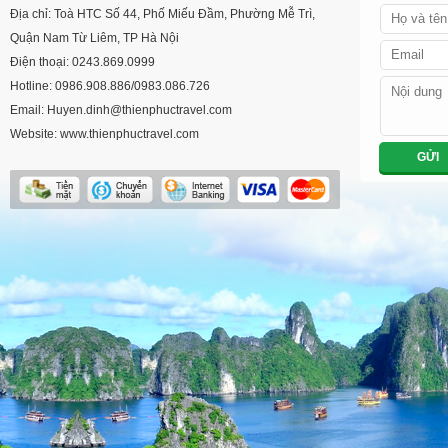
Địa chỉ: Toà HTC Số 44, Phố Miếu Đầm, Phường Mễ Trì,
Quận Nam Từ Liêm, TP Hà Nội
Điện thoại: 0243.869.0999
Hotline: 0986.908.886/0983.086.726
Email: Huyen.dinh@thienphuctravel.com
Website: www.thienphuctravel.com
GỬI