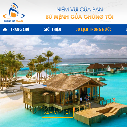
TRANG CHỦ
GIỚI THIỆU
DU LỊCH TRONG NƯỚC
XEM CHI TIẾT