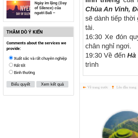
Ngày im lặng (Day
Chùa An Vinh, 
of Silence) của
người Bali –
sẽ dành tiếp thời
Indonesia
tài.
THĂM DÒ Ý KIẾN
16:30 Xe đón qu
Comments about the services we
chân nghỉ ngơi.
provide:
19:30 Về đến
Hà 
Xuất sắc và rất chuyên nghiệp
trình
Rất tốt
Bình thường
Biểu quyết
Xem kết quả
Về trang trước
Lên đầu trang