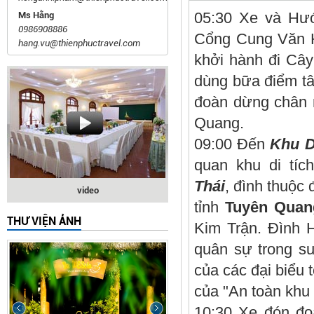
05:30 Xe và Hư
Ms Hằng
0986908886
Cổng Cung Văn H
hang.vu@thienphuctravel.com
khởi hành đi Câ
dùng bữa điểm tâ
đoàn dừng chân n
Quang.
09:00 Đến
Khu D
quan khu di tíc
Thái
, đình thuộc
video
tỉnh
Tuyên Quan
THƯ VIỆN ẢNH
Kim Trận. Đình H
quân sự trong su
của các đại biểu 
của "An toàn khu
10:30 Xe đón đo