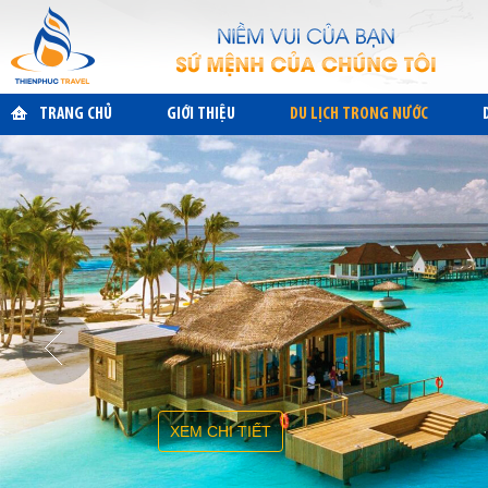
TRANG CHỦ
GIỚI THIỆU
DU LỊCH TRONG NƯỚC
XEM CHI TIẾT