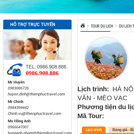
HỖ TRỢ TRỰC TUYẾN
TOUR DU LỊCH
DU LỊCH
TEL: 0986.908.886
0986.908.886
Mr Huyên
Lịch trình:
HÀ NỘI
0983086726
huyen.dinh@thienphuctravel.com
VĂN - MÈO VẠC
Mr Chính
Phương tiện du lị
0984394442
Chinh.vu@thienphuctravel.com
Mã Tour:
Ms Hồng Anh
0966647001
Lịch trình
Bảng giá - Đ
honganh.pham@thienphuctravel.com