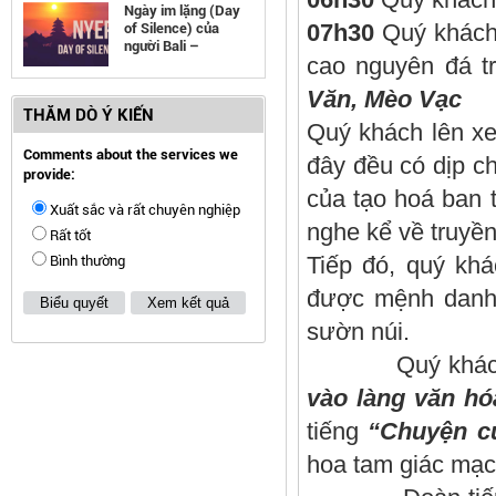
Ngày im lặng (Day
07h30
Quý khách 
of Silence) của
người Bali –
cao nguyên đá tr
Indonesia
Văn, Mèo Vạc
THĂM DÒ Ý KIẾN
Quý khách lên xe
Comments about the services we
đây đều có dịp 
provide:
của tạo hoá ban 
Xuất sắc và rất chuyên nghiệp
nghe kể về truyền
Rất tốt
Tiếp đó, quý kh
Bình thường
được mệnh danh l
Biểu quyết
Xem kết quả
sườn núi.
Quý khách có
vào làng văn h
tiếng
“Chuyện c
hoa tam giác mạc