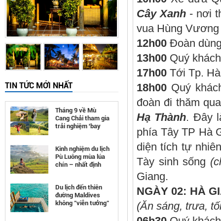
Cây Xanh
- nơi t
vua Hùng Vương 
12h00
Đoàn dùng 
13h00
Quý khách 
17h00
Tới Tp. H
TIN TỨC MỚI NHẤT
18h00
Quý khách
đoàn đi thăm qua
Tháng 9 về Mù
Hạ Thành
. Đây 
Cang Chải tham gia
trải nghiệm 'bay
phía Tây TP Hà G
trên mùa vàng'
diện tích tự nhiê
Kinh nghiệm du lịch
Pù Luông mùa lúa
Tày sinh sống
(c
chín – nhất định
phải đi
Giang.
Du lịch đến thiên
NGÀY 02: HÀ 
đường Maldives
không "viễn tưởng"
(Ăn sáng, trưa, tối
như bạn nghĩ
06h
3
0
Quý khách 