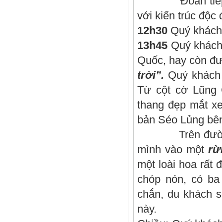
Đoàn tiếp t
với kiến trúc độ
12h30
Quý khách 
13h45
Quý khách 
Quốc, hay còn đư
trời”.
Quý khách
Từ cột cờ Lũng 
thang đẹp mắt xe
bản Séo Lủng bên
Trên đường tới
mình vào một
rừ
một loài hoa rất 
chóp nón, có ba
chắn, du khách s
này.