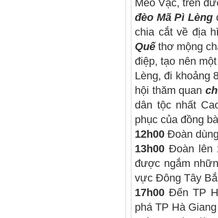
Mèo Vạc, trên đư
đèo Mã Pì Lèng
d
chia cắt về địa 
Quế
thơ mộng chả
điệp, tạo nên một
Lèng, đi khoảng 
hội thăm quan
ch
dân tộc nhất Ca
phục của đồng bà
12h00
Đoàn dùng
13h00
Đoàn lên 
được ngắm những
vực Đông Tây Bắc
17h00
Đến TP H
phá TP Hà Giang