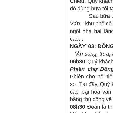
Chiều: Quý khách
đó dùng bữa tối t
Sau bữa tối, Q
Văn
- khu phố cổ
ngôi nhà hai tầ
cao...
NGÀY 03: 
(Ăn sáng, trưa, t
06h30
Quý khách
Phiên chợ Đồn
Phiên chợ nổi ti
sơ. Tại đây, Quý
các loại hoa văn
bằng thủ công về
08h30
Đoàn là th