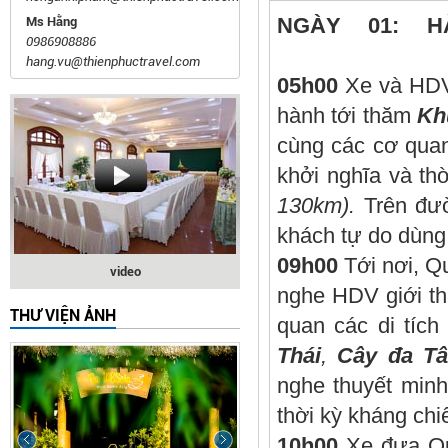
NGÀY 01: 
Ms Hằng
0986908886
(Ăn tr
hang.vu@thienphuctravel.com
05h00
Xe và HDV 
hành tới thăm
Kh
cùng các cơ quan
khởi nghĩa và th
130km).
Trên đư
khách tự do dùn
09h00
Tới nơi, Q
video
nghe HDV giới thi
THƯ VIỆN ẢNH
quan các di tích
Thái
,
Cây đa Tâ
nghe thuyết minh
thời kỳ kháng ch
10h00
Xe đưa Quý