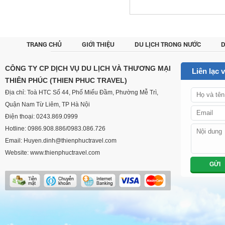
TRANG CHỦ
GIỚI THIỆU
DU LỊCH TRONG NƯỚC
D
CUSTOM
CÔNG TY CP DỊCH VỤ DU LỊCH VÀ THƯƠNG MẠI
Liên lạc 
THIÊN PHÚC (THIEN PHUC TRAVEL)
Địa chỉ: Toà HTC Số 44, Phố Miếu Đầm, Phường Mễ Trì,
Quận Nam Từ Liêm, TP Hà Nội
Điện thoại: 0243.869.0999
Hotline: 0986.908.886/0983.086.726
Email: Huyen.dinh@thienphuctravel.com
Website: www.thienphuctravel.com
GỬI