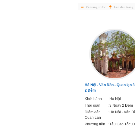
Về trang trước
Lên đầu trang
Hà Nội - Đảo Cát Bà - Vịnh Lan Hạ -
Hà Nội - Vân Đồn - Quan lạn 
Hà Nội 3 Ngày 2 Đêm
2 Đêm
Khởi hành
: Hà Nội
Khởi hành
: Hà Nội
Thời gian
: 3 Ngày 2 Đêm
Thời gian
: 3 Ngày 2 Đêm
Điểm đến
: Hà Nội - Đảo Cát Bà -
Điểm đến
: Hà Nội - Vân Đ
Vịnh Lan Hạ - Hà Nội
Quan Lạn
Phương tiện
: Ô tô
Phương tiện
: Tầu Cao Tốc, Ô