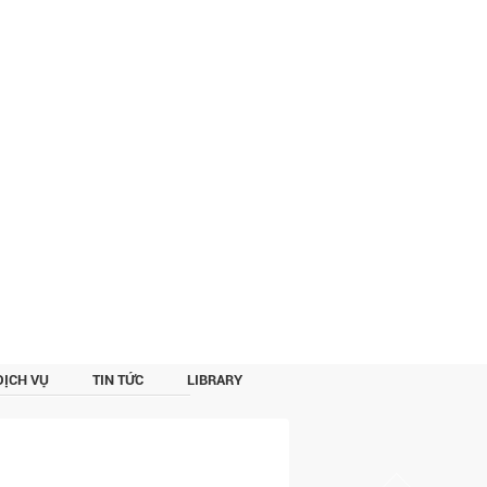
DỊCH VỤ
TIN TỨC
LIBRARY