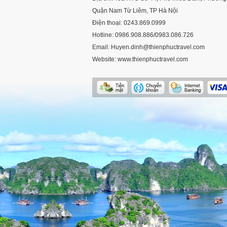
Quận Nam Từ Liêm, TP Hà Nội
Điện thoại: 0243.869.0999
Hotline: 0986.908.886/0983.086.726
Email: Huyen.dinh@thienphuctravel.com
Website: www.thienphuctravel.com