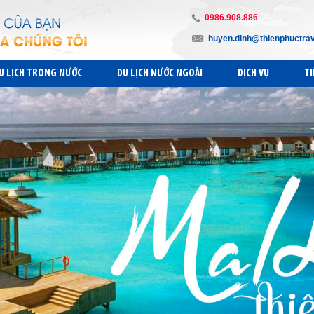
0986.908.886
huyen.dinh@thienphuctra
U LỊCH TRONG NƯỚC
DU LỊCH NƯỚC NGOÀI
DỊCH VỤ
TI