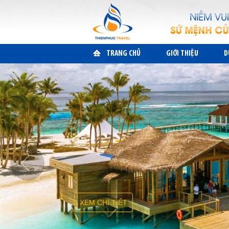
TRANG CHỦ
GIỚI THIỆU
D
XEM CHI TIẾT