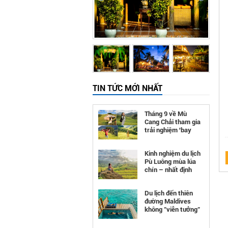
TIN TỨC MỚI NHẤT
Tháng 9 về Mù
Cang Chải tham gia
trải nghiệm 'bay
trên mùa vàng'
Kinh nghiệm du lịch
Pù Luông mùa lúa
chín – nhất định
phải đi
Du lịch đến thiên
đường Maldives
không "viễn tưởng"
như bạn nghĩ