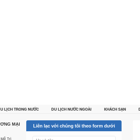
U LỊCH TRONG NƯỚC
DU LỊCH NƯỚC NGOÀI
KHÁCH SẠN
CUSTOMER REVIEWS
LIÊN HỆ
ƯƠNG MẠI
Liên lạc với chúng tôi theo form dưới
Mễ Trì,