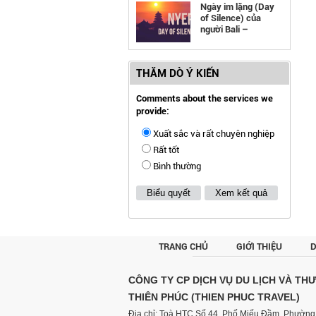
Ngày im lặng (Day
of Silence) của
người Bali –
Indonesia
THĂM DÒ Ý KIẾN
Comments about the services we
provide:
Xuất sắc và rất chuyên nghiệp
Rất tốt
Bình thường
Biểu quyết
Xem kết quả
TRANG CHỦ
GIỚI THIỆU
D
CÔNG TY CP DỊCH VỤ DU LỊCH VÀ TH
THIÊN PHÚC (THIEN PHUC TRAVEL)
Địa chỉ: Toà HTC Số 44, Phố Miếu Đầm, Phường 