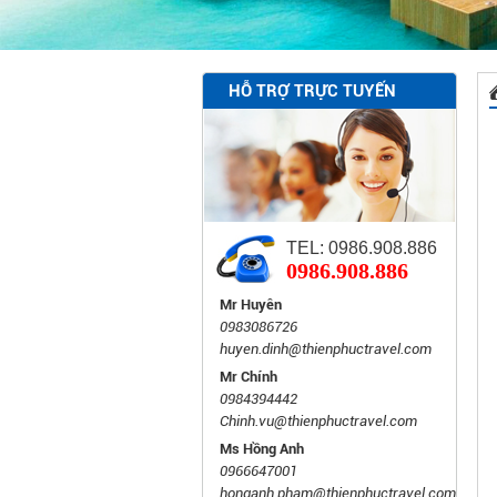
HỖ TRỢ TRỰC TUYẾN
TEL: 0986.908.886
0986.908.886
Mr Huyên
0983086726
huyen.dinh@thienphuctravel.com
Mr Chính
0984394442
Chinh.vu@thienphuctravel.com
Ms Hồng Anh
0966647001
honganh.pham@thienphuctravel.com