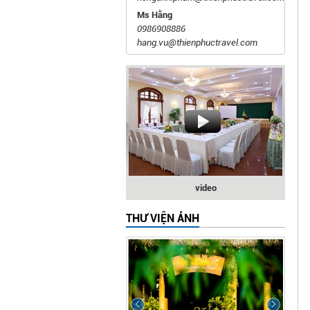
Ms Hằng
0986908886
hang.vu@thienphuctravel.com
video
THƯ VIỆN ẢNH