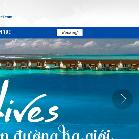
vel.com
N TỨC