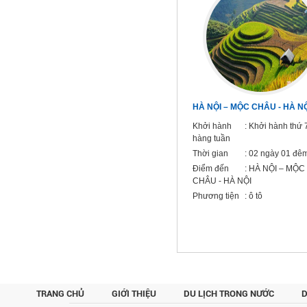
Hà Nội - Quản Bình - Động Phong
HÀ NỘI – MỘC CHÂU - HÀ NỘ
Nha Kẻ Bàng 4 Ngày 4 Đêm
Khởi hành
: Khởi hành thứ 
Khởi hành
: Hà Nội
hàng tuần
Thời gian
: 4 Ngày 4 Đêm
Thời gian
: 02 ngày 01 đê
Điểm đến
: Hà Nội - Quản Bình -
Điểm đến
: HÀ NỘI – MỘC
Động Phong Nha Kẻ Bàng
CHÂU - HÀ NỘI
Phương tiện
: Tàu hỏa
Phương tiện
: ô tô
TRANG CHỦ
GIỚI THIỆU
DU LỊCH TRONG NƯỚC
D