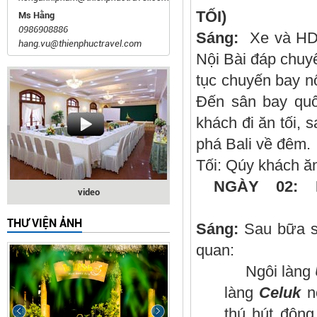
TỐI)
Ms Hằng
0986908886
Sáng:
Xe và HDV 
hang.vu@thienphuctravel.com
Nội Bài đáp chu
tục chuyến bay n
Đến sân bay qu
khách đi ăn tối,
phá Bali về đêm.
Tối: Qúy khách ăn
NGÀY 02:
video
(ĂN: SÁN
THƯ VIỆN ẢNH
Sáng:
Sau bữa s
quan:
Ngôi làng
làng
Celuk
nơ
thú hút đông