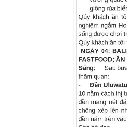
giống rùa biể
Qúy khách ăn tố
nghiệm ngắm Hoà
sống được chơi tr
Qúy khách ăn tối 
NGÀY 04: 
FASTFOOD; ĂN 
Sáng:
Sau bữa ăn
thăm quan:
-
Đền Uluwat
10 nằm cách thị t
đền mang nét đặc
chồng xếp lên nh
đền nằm trên vác