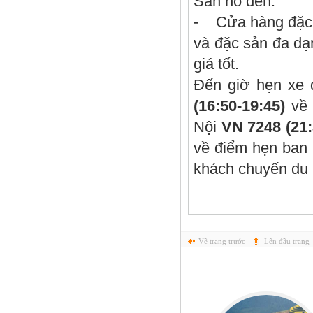
San hô đen.
- Cửa hàng đặc
và đặc sản đa dạn
giá tốt.
Đến giờ hẹn xe
(16:50-19:45)
về 
Nội
VN 7248 (21:
về điểm hẹn ban 
khách chuyến du l
Về trang trước
Lên đầu trang