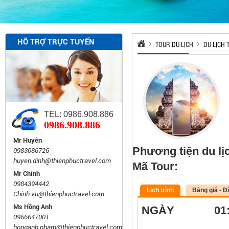
HỖ TRỢ TRỰC TUYẾN
TOUR DU LỊCH
DU LỊCH
TEL: 0986.908.886
0986.908.886
Mr Huyên
Phương tiện du lị
0983086726
huyen.dinh@thienphuctravel.com
Mã Tour:
Mr Chính
0984394442
Lịch trình
Bảng giá - Đ
Chinh.vu@thienphuctravel.com
Ms Hồng Anh
NGÀY 
0966647001
(ĂN: 
honganh.pham@thienphuctravel.com