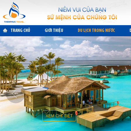
TRANG CHỦ
GIỚI THIỆU
DU LỊCH TRONG NƯỚC
XEM CHI TIẾT