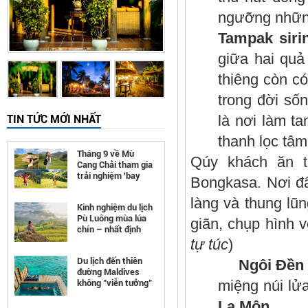
ngưỡng những
Tampak siri
giữa hai quả
thiêng còn có
trong đời số
là nơi làm t
TIN TỨC MỚI NHẤT
thanh lọc tâm 
Tháng 9 về Mù
Qúy khách ăn 
Cang Chải tham gia
trải nghiệm 'bay
Bongkasa. Nơi đâ
trên mùa vàng'
làng và thung lũn
Kinh nghiệm du lịch
Pù Luông mùa lúa
giãn, chụp hình v
chín – nhất định
phải đi
tự túc
)
Du lịch đến thiên
Ngôi Đền 
đường Maldives
miệng núi lử
không "viễn tưởng"
như bạn nghĩ
La Môn.