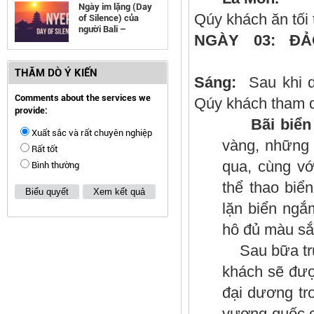
Ngày im lặng (Day
Qúy khách ăn tối 
of Silence) của
người Bali –
NGÀ
Indonesia
(ĂN: 
THĂM DÒ Ý KIẾN
Sáng:
Sau khi d
Comments about the services we
Qúy khách tham 
provide:
Bãi biển 
Xuất sắc và rất chuyên nghiệp
vàng, những 
Rất tốt
qua, cùng vớ
Bình thường
thể thao biể
Biểu quyết
Xem kết quả
lặn biển ngắ
hô đủ màu s
Sau bữa trư
khách sẽ đượ
đại dương tr
vương quốc củ