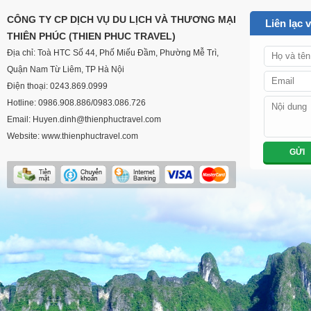
CUSTOM
CÔNG TY CP DỊCH VỤ DU LỊCH VÀ THƯƠNG MẠI
Liên lạc 
THIÊN PHÚC (THIEN PHUC TRAVEL)
Địa chỉ: Toà HTC Số 44, Phố Miếu Đầm, Phường Mễ Trì,
Quận Nam Từ Liêm, TP Hà Nội
Điện thoại: 0243.869.0999
Hotline: 0986.908.886/0983.086.726
Email: Huyen.dinh@thienphuctravel.com
Website: www.thienphuctravel.com
GỬI