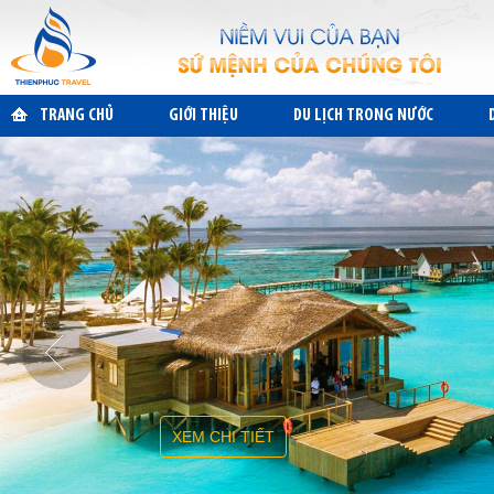
TRANG CHỦ
GIỚI THIỆU
DU LỊCH TRONG NƯỚC
XEM CHI TIẾT