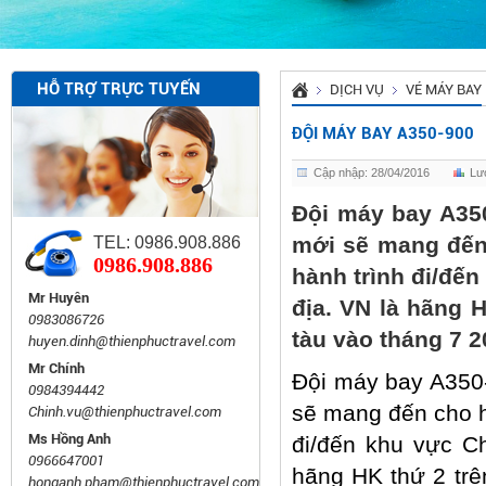
HỖ TRỢ TRỰC TUYẾN
DỊCH VỤ
VÉ MÁY BAY
ĐỘI MÁY BAY A350-900
Cập nhập: 28/04/2016
Lư
Đội máy bay A350
mới sẽ mang đến 
TEL: 0986.908.886
0986.908.886
hành trình đi/đế
Mr Huyên
địa. VN là hãng 
0983086726
tàu vào tháng 7 2
huyen.dinh@thienphuctravel.com
Mr Chính
Đội máy bay A350-
0984394442
sẽ mang đến cho h
Chinh.vu@thienphuctravel.com
Ms Hồng Anh
đi/đến khu vực C
0966647001
hãng HK thứ 2 trê
honganh.pham@thienphuctravel.com