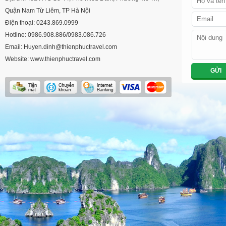
Quận Nam Từ Liêm, TP Hà Nội
Điện thoại: 0243.869.0999
Hotline: 0986.908.886/0983.086.726
Email: Huyen.dinh@thienphuctravel.com
Website: www.thienphuctravel.com
GỬI