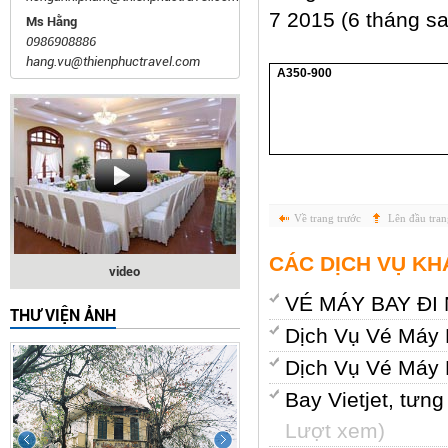
7 2015 (6 tháng sa
Ms Hằng
0986908886
hang.vu@thienphuctravel.com
A350-900
Về trang trước
Lên đầu tran
CÁC DỊCH VỤ KH
video
VÉ MÁY BAY ĐI
THƯ VIỆN ẢNH
Dịch Vụ Vé Máy
Dịch Vụ Vé Máy
Bay Vietjet, tưn
Lượt xem)