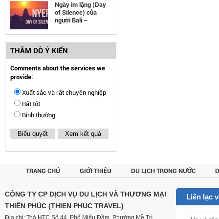
Ngày im lặng (Day
of Silence) của
người Bali –
Indonesia
THĂM DÒ Ý KIẾN
Comments about the services we
provide:
Xuất sắc và rất chuyên nghiệp
Rất tốt
Bình thường
Biểu quyết
Xem kết quả
TRANG CHỦ
GIỚI THIỆU
DU LỊCH TRONG NƯỚC
D
CUSTOM
CÔNG TY CP DỊCH VỤ DU LỊCH VÀ THƯƠNG MẠI
Liên lạc 
THIÊN PHÚC (THIEN PHUC TRAVEL)
Địa chỉ: Toà HTC Số 44, Phố Miếu Đầm, Phường Mễ Trì,