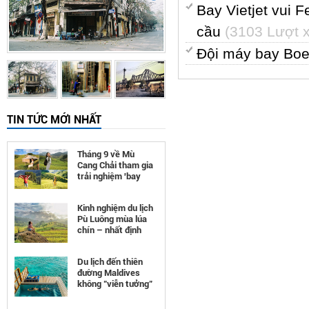
Bay Vietjet vui 
cầu
(3103 Lượt 
Đội máy bay Bo
TIN TỨC MỚI NHẤT
Tháng 9 về Mù
Cang Chải tham gia
trải nghiệm 'bay
trên mùa vàng'
Kinh nghiệm du lịch
Pù Luông mùa lúa
chín – nhất định
phải đi
Du lịch đến thiên
đường Maldives
không "viễn tưởng"
như bạn nghĩ