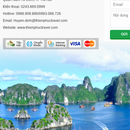
Điện thoại: 0243.869.0999
Hotline: 0986.908.886/0983.086.726
Email: Huyen.dinh@thienphuctravel.com
Website: www.thienphuctravel.com
GỬI