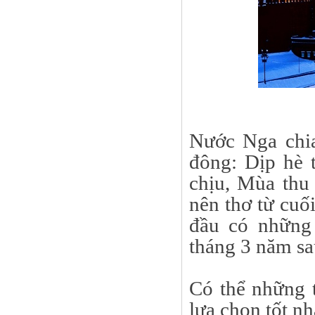
Nước Nga chi
đông: Dịp hè t
chịu, Mùa thu 
nên thơ từ cuố
đầu có những 
tháng 3 năm sau
Có thể những 
lựa chọn tốt n