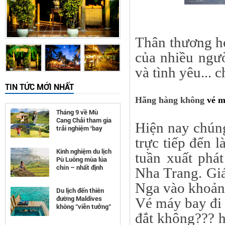
Thân thương hơ
của nhiều ngườ
và tình yêu... 
TIN TỨC MỚI NHẤT
Hãng hàng không
vé m
Tháng 9 về Mù
Cang Chải tham gia
Hiện nay chún
trải nghiệm 'bay
trên mùa vàng'
trực tiếp đến l
Kinh nghiệm du lịch
tuần xuất phá
Pù Luông mùa lúa
chín – nhất định
Nha Trang. Giá
phải đi
Nga vào khoả
Du lịch đến thiên
đường Maldives
Vé máy bay đi 
không "viễn tưởng"
đắt không??? h
như bạn nghĩ