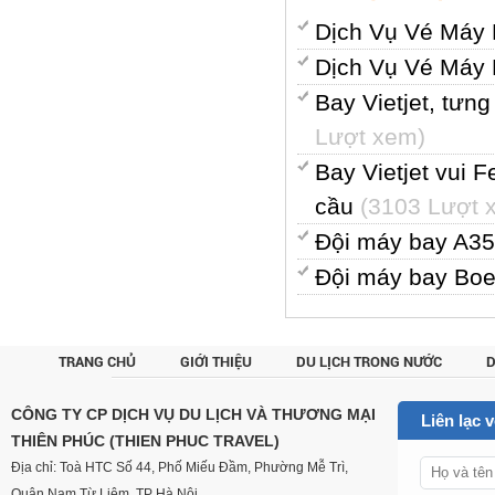
Dịch Vụ Vé Máy
Dịch Vụ Vé Máy
Bay Vietjet, tưn
Lượt xem)
Bay Vietjet vui 
cầu
(3103 Lượt 
Đội máy bay A3
Đội máy bay Bo
TRANG CHỦ
GIỚI THIỆU
DU LỊCH TRONG NƯỚC
D
CUSTOM
CÔNG TY CP DỊCH VỤ DU LỊCH VÀ THƯƠNG MẠI
Liên lạc 
THIÊN PHÚC (THIEN PHUC TRAVEL)
Địa chỉ: Toà HTC Số 44, Phố Miếu Đầm, Phường Mễ Trì,
Quận Nam Từ Liêm, TP Hà Nội