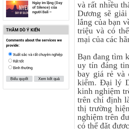
và rất nhiều t
Ngày im lặng (Day
of Silence) của
Dương sẽ giải
người Bali –
Indonesia
lắng của bạn 
triệu và có t
THĂM DÒ Ý KIẾN
mại của các hã
Comments about the services we
provide:
Bạn đang tìm k
Xuất sắc và rất chuyên nghiệp
Rất tốt
uy tín đáng ti
Bình thường
bay giá rẻ và
Biểu quyết
Xem kết quả
kiếm.
Đại lý 
kinh nghiệm t
trên chỉ định l
thị trường hiệ
nghiệm trên đư
có thể đặt được