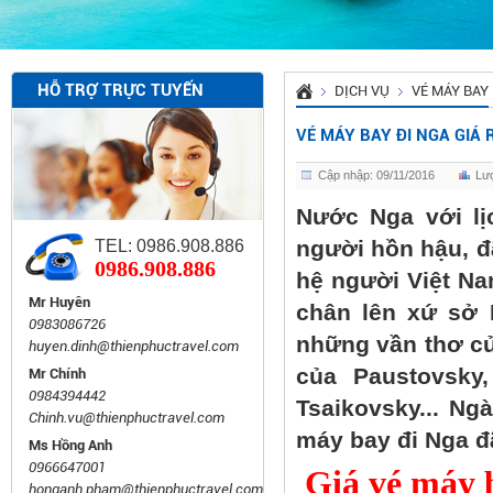
HỖ TRỢ TRỰC TUYẾN
DỊCH VỤ
VÉ MÁY BAY
VÉ MÁY BAY ĐI NGA GIÁ 
Cập nhập: 09/11/2016
Lư
Nước Nga với lị
người hồn hậu, đã
TEL: 0986.908.886
0986.908.886
hệ người Việt Na
Mr Huyên
chân lên xứ sở
0983086726
những vần thơ c
huyen.dinh@thienphuctravel.com
của Paustovsky
Mr Chính
0984394442
Tsaikovsky... Ng
Chinh.vu@thienphuctravel.com
máy bay đi Nga đ
Ms Hồng Anh
0966647001
Giá vé máy b
honganh.pham@thienphuctravel.com