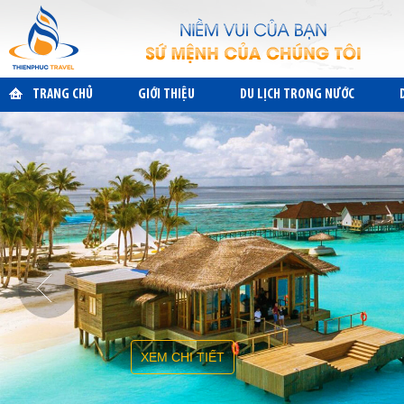
TRANG CHỦ
GIỚI THIỆU
DU LỊCH TRONG NƯỚC
XEM CHI TIẾT