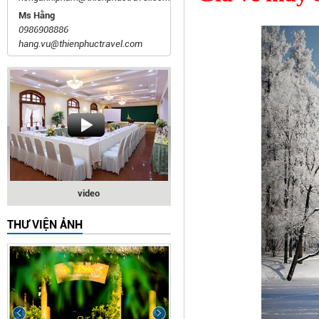
Ms Hằng
0986908886
hang.vu@thienphuctravel.com
video
THƯ VIỆN ẢNH