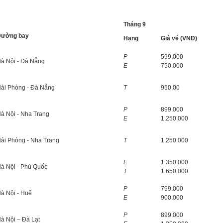
Tháng 9
Đường bay
Hạng
Giá vé (VNĐ)
P
599.000
à Nội - Đà Nẵng
E
750.000
ải Phòng - Đà Nẵng
T
950.00
P
899.000
à Nội - Nha Trang
E
1.250.000
ải Phòng - Nha Trang
T
1.250.000
E
1.350.000
à Nội - Phú Quốc
T
1.650.000
P
799.000
à Nội - Huế
E
900.000
P
899.000
à Nội – Đà Lạt