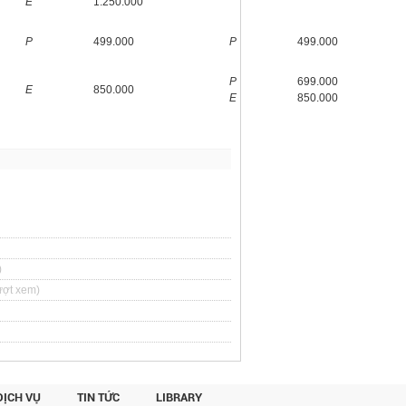
E
1.250.000
P
499.000
P
499.000
P
699.000
E
850.000
E
850.000
)
ượt xem)
DỊCH VỤ
TIN TỨC
LIBRARY