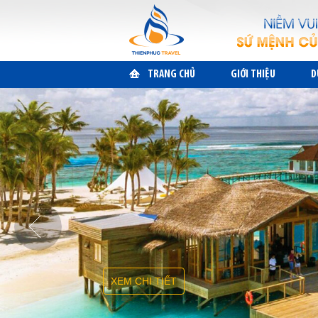
TRANG CHỦ
GIỚI THIỆU
D
XEM CHI TIẾT