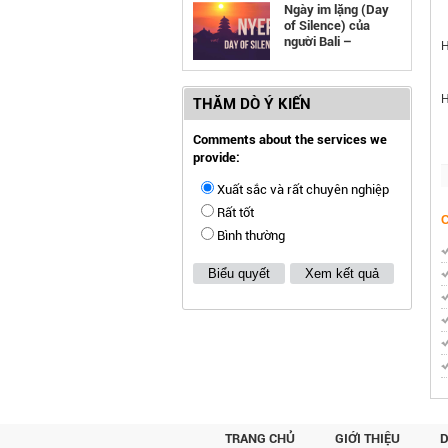
Ngày im lặng (Day
of Silence) của
người Bali –
H
Indonesia
H
THĂM DÒ Ý KIẾN
Comments about the services we
provide:
Xuất sắc và rất chuyên nghiệp
Rất tốt
Bình thường
Biểu quyết
Xem kết quả
TRANG CHỦ
GIỚI THIỆU
D