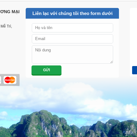
CUSTOMER REVIEWS
LIÊN HỆ
ƯƠNG MẠI
Liên lạc với chúng tôi theo form dưới
Mễ Trì,
GỬI