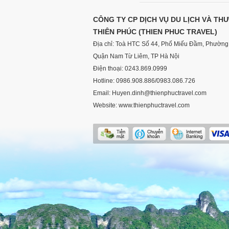
CÔNG TY CP DỊCH VỤ DU LỊCH VÀ TH
THIÊN PHÚC (THIEN PHUC TRAVEL)
Địa chỉ: Toà HTC Số 44, Phố Miếu Đầm, Phường 
Quận Nam Từ Liêm, TP Hà Nội
Điện thoại: 0243.869.0999
Hotline: 0986.908.886/0983.086.726
Email: Huyen.dinh@thienphuctravel.com
Website: www.thienphuctravel.com