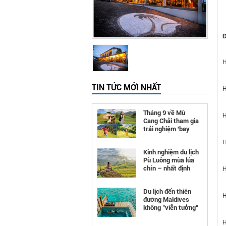
H
TIN TỨC MỚI NHẤT
H
Tháng 9 về Mù
H
Cang Chải tham gia
trải nghiệm 'bay
trên mùa vàng'
H
Kinh nghiệm du lịch
Pù Luông mùa lúa
chín – nhất định
H
phải đi
Du lịch đến thiên
H
đường Maldives
không "viễn tưởng"
như bạn nghĩ
H