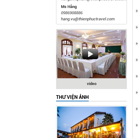
Ms Hằng
H
0986908886
hang.vu@thienphuctravel.com
H
H
H
H
video
H
THƯ VIỆN ẢNH
H
H