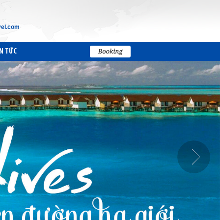
vel.com
N TỨC