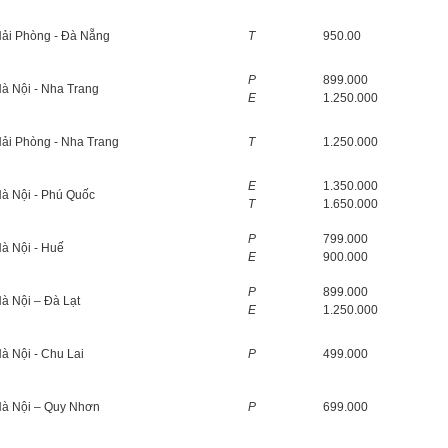
ải Phòng - Đà Nẵng
T
950.00
P
899.000
à Nội - Nha Trang
E
1.250.000
ải Phòng - Nha Trang
T
1.250.000
E
1.350.000
à Nội - Phú Quốc
T
1.650.000
P
799.000
à Nội - Huế
E
900.000
P
899.000
à Nội – Đà Lạt
E
1.250.000
à Nội - Chu Lai
P
499.000
à Nội – Quy Nhơn
P
699.000