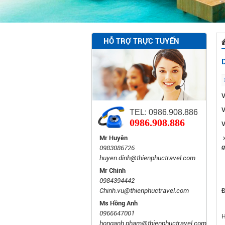
HỖ TRỢ TRỰC TUYẾN
V
TEL: 0986.908.886
0986.908.886
V
Mr Huyên
x
g
0983086726
huyen.dinh@thienphuctravel.com
Mr Chính
0984394442
Chinh.vu@thienphuctravel.com
Ms Hồng Anh
0966647001
H
honganh.pham@thienphuctravel.com