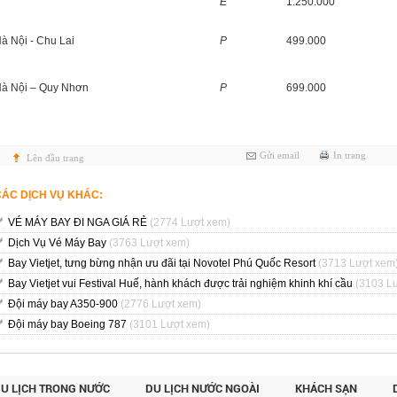
E
1.250.000
à Nội - Chu Lai
P
499.000
à Nội – Quy Nhơn
P
699.000
Gửi email
In trang
Lên đầu trang
CÁC DỊCH VỤ KHÁC:
VÉ MÁY BAY ĐI NGA GIÁ RẺ
(2774 Lượt xem)
Dịch Vụ Vé Máy Bay
(3763 Lượt xem)
Bay Vietjet, tưng bừng nhận ưu đãi tại Novotel Phú Quốc Resort
(3713 Lượt xem
Bay Vietjet vui Festival Huế, hành khách được trải nghiệm khinh khí cầu
(3103 L
Đội máy bay A350-900
(2776 Lượt xem)
Đội máy bay Boeing 787
(3101 Lượt xem)
U LỊCH TRONG NƯỚC
DU LỊCH NƯỚC NGOÀI
KHÁCH SẠN