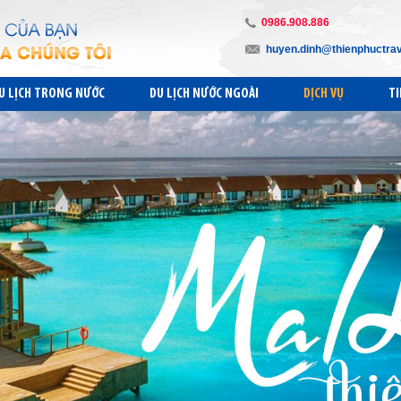
0986.908.886
huyen.dinh@thienphuctra
U LỊCH TRONG NƯỚC
DU LỊCH NƯỚC NGOÀI
DỊCH VỤ
TI