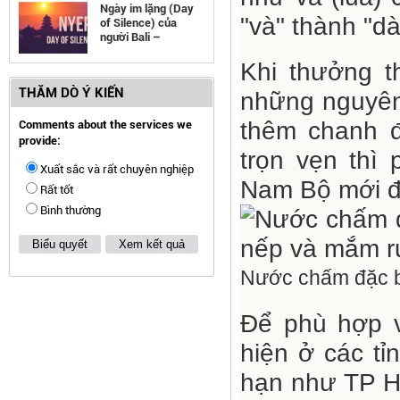
Ngày im lặng (Day
"và" thành "dà
of Silence) của
người Bali –
Indonesia
Khi thưởng t
THĂM DÒ Ý KIẾN
những nguyên 
thêm chanh 
Comments about the services we
provide:
trọn vẹn thì 
Xuất sắc và rất chuyên nghiệp
Nam Bộ mới đ
Rất tốt
Bình thường
Biểu quyết
Xem kết quả
Nước chấm đặc bi
Để phù hợp v
hiện ở các tỉ
hạn như TP H