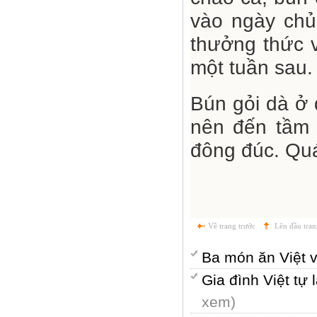
vào ngày chủ
thưởng thức v
một tuần sau.
Bún gỏi dà ở 
nên đến tầm 
đông đúc. Quá
Về trang trước
Lên đầu tran
Ba món ăn Việt 
Gia đình Việt t
xem)