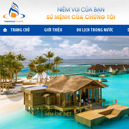
TRANG CHỦ
GIỚI THIỆU
DU LỊCH TRONG NƯỚC
XEM CHI TIẾT