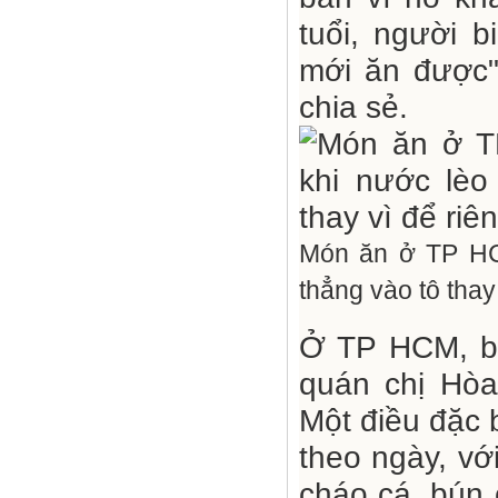
tuổi, người 
mới ăn được"
chia sẻ.
Món ăn ở TP HC
thẳng vào tô thay
Ở TP HCM, bạ
quán chị Hòa
Một điều đặc 
theo ngày, vớ
cháo cá, bún 