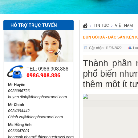
HỖ TRỢ TRỰC TUYẾN
TIN TỨC
VIỆT NAM
BÚN GỎI DÀ - ĐẶC SẢN KÉN
Cập nhập: 11/07/2022
Lư
Thành phần m
TEL: 0986.908.886
phổ biến nhưn
0986.908.886
thêm một ít t
Mr Huyên
0983086726
huyen.dinh@thienphuctravel.com
Mr Chính
0984394442
Chinh.vu@thienphuctravel.com
Ms Hồng Anh
0966647001
honganh.pham@thienphuctravel.com