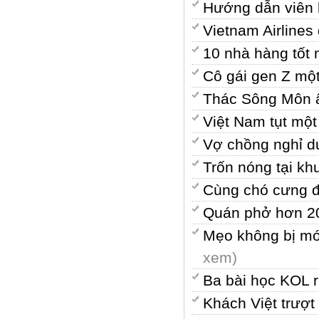
Hướng dẫn viên k
Vietnam Airline
10 nhà hàng tốt
Cô gái gen Z mộ
Thác Sông Môn ẩ
Việt Nam tụt một
Vợ chồng nghỉ d
Trốn nóng tại k
Cùng chó cưng đ
Quán phở hơn 20
Mẹo không bị móc
xem)
Ba bài học KOL rú
Khách Việt trượt