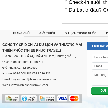
Check-in suối, 
Đà Lạt ở đâu? C
TRANG CHỦ
GIỚI THIỆU
DU LỊCH TRONG NƯỚC
D
CUSTOM
CÔNG TY CP DỊCH VỤ DU LỊCH VÀ THƯƠNG MẠI
Liên lạc 
THIÊN PHÚC (THIEN PHUC TRAVEL)
Địa chỉ: Toà HTC Số 44, Phố Miếu Đầm, Phường Mễ Trì,
Quận Nam Từ Liêm, TP Hà Nội
Điện thoại: 0243.869.0999
Hotline: 0986.908.886/0983.086.726
Email: Huyen.dinh@thienphuctravel.com
Website: www.thienphuctravel.com
GỬI