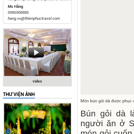
Ms Hằng
0986908886
hang.vu@thienphuctravel.com
video
THƯ VIỆN ẢNH
Món bún gỏi dà được phục 
Bún gỏi dà l
người ăn ở S
món gỏi cuốn 