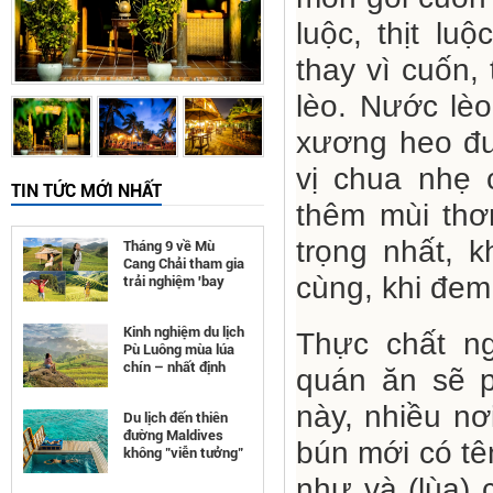
luộc, thịt lu
thay vì cuốn,
lèo. Nước lèo
xương heo đượ
vị chua nhẹ 
TIN TỨC MỚI NHẤT
thêm mùi thơ
trọng nhất, k
Tháng 9 về Mù
Cang Chải tham gia
cùng, khi đem
trải nghiệm 'bay
trên mùa vàng'
Kinh nghiệm du lịch
Thực chất ng
Pù Luông mùa lúa
chín – nhất định
quán ăn sẽ p
phải đi
này, nhiều nơ
Du lịch đến thiên
đường Maldives
bún mới có tê
không "viễn tưởng"
như bạn nghĩ
như và (lùa)