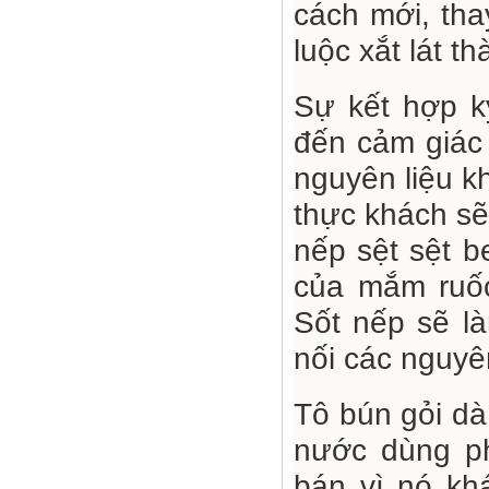
cách mới, tha
luộc xắt lát t
Sự kết hợp k
đến cảm giác 
nguyên liệu k
thực khách s
nếp sệt sệt 
của mắm ruốc
Sốt nếp sẽ là
nối các nguyên
Tô bún gỏi dà
nước dùng ph
bán vì nó kh