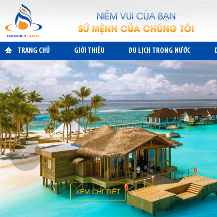
TRANG CHỦ
GIỚI THIỆU
DU LỊCH TRONG NƯỚC
XEM CHI TIẾT