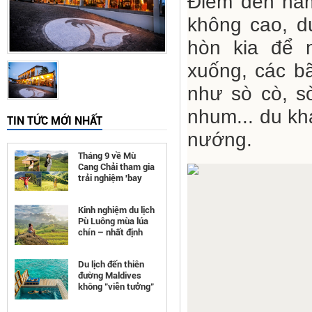
Điểm đến nằm
không cao, d
hòn kia để n
xuống, các bã
như sò cò, s
nhum... du kh
TIN TỨC MỚI NHẤT
nướng.
Tháng 9 về Mù
Cang Chải tham gia
trải nghiệm 'bay
trên mùa vàng'
Kinh nghiệm du lịch
Pù Luông mùa lúa
chín – nhất định
phải đi
Du lịch đến thiên
đường Maldives
không "viễn tưởng"
như bạn nghĩ