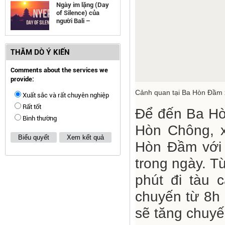
Ngày im lặng (Day
of Silence) của
người Bali –
Indonesia
THĂM DÒ Ý KIẾN
Comments about the services we
provide:
Cảnh quan tại Ba Hòn Đầm x
Xuất sắc và rất chuyên nghiệp
Rất tốt
Để đến Ba Hò
Bình thường
Hòn Chông, x
Biểu quyết
Xem kết quả
Hòn Đầm với 
trong ngày. T
phút đi tàu 
chuyến từ 8h 
sẽ tăng chuyế