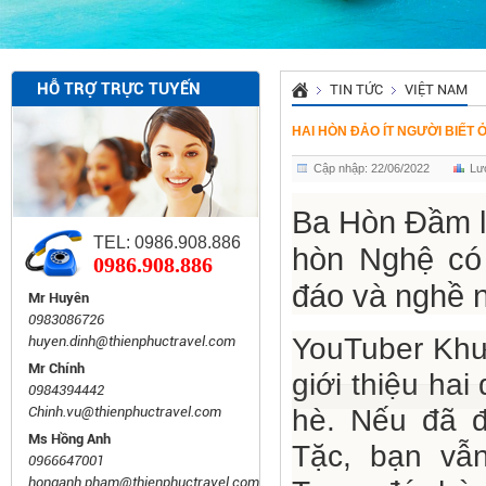
HỖ TRỢ TRỰC TUYẾN
TIN TỨC
VIỆT NAM
HAI HÒN ĐẢO ÍT NGƯỜI BIẾT 
Cập nhập: 22/06/2022
Lư
Ba Hòn Đầm là
TEL: 0986.908.886
hòn Nghệ có
0986.908.886
đáo và nghề n
Mr Huyên
0983086726
YouTuber Khư
huyen.dinh@thienphuctravel.com
Mr Chính
giới thiệu hai
0984394442
Chinh.vu@thienphuctravel.com
hè. Nếu đã 
Ms Hồng Anh
Tặc, bạn vẫ
0966647001
honganh.pham@thienphuctravel.com