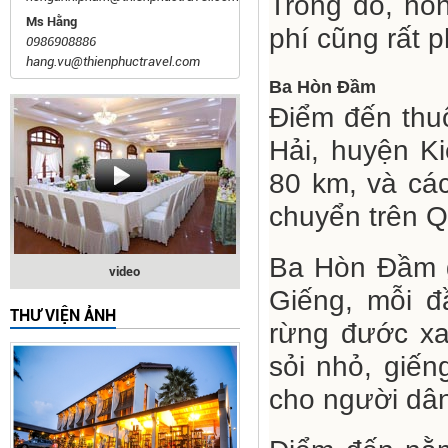
Trong đó, hò
Ms Hằng
phí cũng rất p
0986908886
hang.vu@thienphuctravel.com
Ba Hòn Đầm
Điểm đến thu
Hải, huyện K
80 km, và các
chuyển trên Q
Ba Hòn Đầm
video
Giếng, mỗi 
THƯ VIỆN ẢNH
rừng đước xa
sỏi nhỏ, giế
cho người dâ