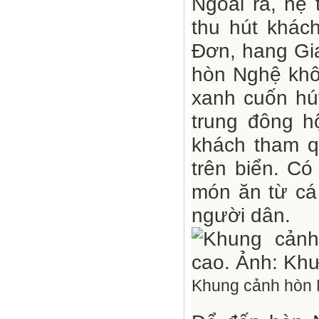
Ngoài ra, hệ
thu hút khác
Đơn, hang Gia
hòn Nghệ khô
xanh cuốn hút
trung đông h
khách tham q
trên biển. Có
món ăn từ cá 
người dân.
Khung cảnh hòn N