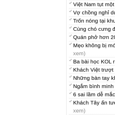
Việt Nam tụt một
Vợ chồng nghỉ d
Trốn nóng tại k
Cùng chó cưng đ
Quán phở hơn 20
Mẹo không bị móc
xem)
Ba bài học KOL rú
Khách Việt trượt
Những bàn tay k
Ngắm bình minh 
6 sai lầm dễ mắc
Khách Tây ấn tư
xem)