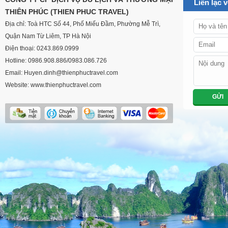
Liên lạc 
THIÊN PHÚC (THIEN PHUC TRAVEL)
Địa chỉ: Toà HTC Số 44, Phố Miếu Đầm, Phường Mễ Trì,
Quận Nam Từ Liêm, TP Hà Nội
Điện thoại: 0243.869.0999
Hotline: 0986.908.886/0983.086.726
Email: Huyen.dinh@thienphuctravel.com
Website: www.thienphuctravel.com
GỬI