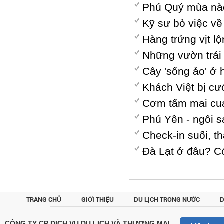
Phú Quý mùa nà
Kỹ sư bỏ việc v
Hàng trứng vịt 
Những vườn trái
Cây 'sống ảo' ở 
Khách Việt bị cư
Cơm tấm mai cua
Phú Yên - ngôi s
Check-in suối, 
Đà Lạt ở đâu? C
TRANG CHỦ
GIỚI THIỆU
DU LỊCH TRONG NƯỚC
D
CUSTOM
CÔNG TY CP DỊCH VỤ DU LỊCH VÀ THƯƠNG MẠI