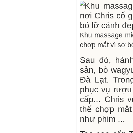
Khu massage miễ
chợp mắt vì sợ b
Sau đó, hành
sản, bò wagyu
Đà Lạt. Tron
phục vụ rượu
cấp... Chris
thể chợp mắt
như phim ...