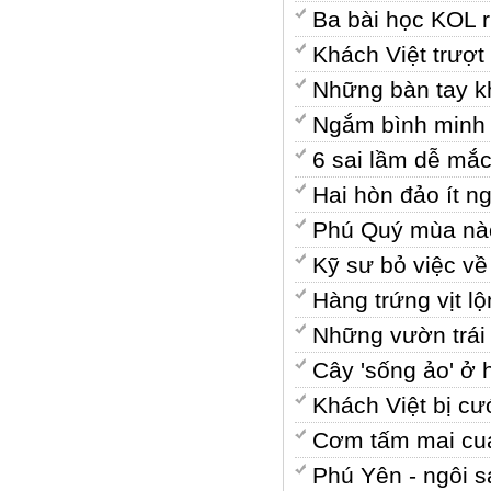
Ba bài học KOL rú
Khách Việt trượt
Những bàn tay k
Ngắm bình minh 
6 sai lầm dễ mắc
Hai hòn đảo ít n
Phú Quý mùa nà
Kỹ sư bỏ việc v
Hàng trứng vịt 
Những vườn trái
Cây 'sống ảo' ở 
Khách Việt bị cư
Cơm tấm mai cua
Phú Yên - ngôi s