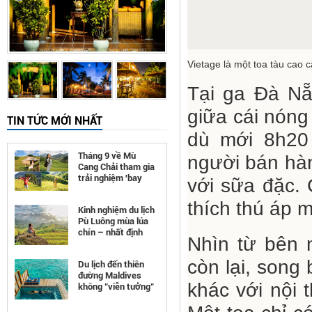
Vietage là một toa tàu cao 
Tại ga Đà Nẵ
giữa cái nóng
TIN TỨC MỚI NHẤT
dù mới 8h20 
Tháng 9 về Mù
người bán hàn
Cang Chải tham gia
trải nghiệm 'bay
với sữa đặc. 
trên mùa vàng'
thích thú áp m
Kinh nghiệm du lịch
Pù Luông mùa lúa
chín – nhất định
Nhìn từ bên n
phải đi
còn lại, song 
Du lịch đến thiên
đường Maldives
khác với nội 
không "viễn tưởng"
như bạn nghĩ