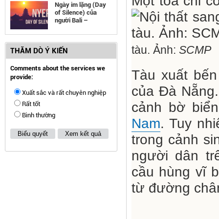
Một toa chỉ c
Ngày im lặng (Day
of Silence) của
người Bali –
Indonesia
tàu. Ảnh:
SCMP
THĂM DÒ Ý KIẾN
Comments about the services we
Tàu xuất bến
provide:
của Đà Nẵng. 
Xuất sắc và rất chuyên nghiệp
cảnh bờ biể
Rất tốt
Bình thường
Nam
. Tuy nh
Biểu quyết
Xem kết quả
trong cảnh si
người dân tr
cầu hùng vĩ 
từ đường chân 