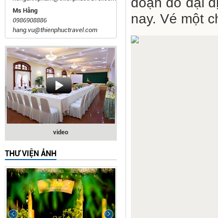
đoạn do đại d
Ms Hằng
nay. Vé một c
0986908886
hang.vu@thienphuctravel.com
video
THƯ VIỆN ẢNH