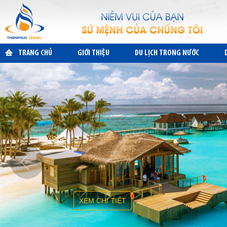
TRANG CHỦ
GIỚI THIỆU
DU LỊCH TRONG NƯỚC
XEM CHI TIẾT