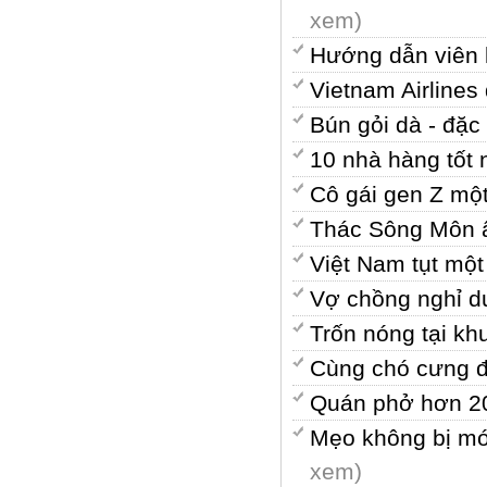
xem)
Hướng dẫn viên k
Vietnam Airline
Bún gỏi dà - đặ
10 nhà hàng tốt
Cô gái gen Z mộ
Thác Sông Môn ẩ
Việt Nam tụt một
Vợ chồng nghỉ d
Trốn nóng tại k
Cùng chó cưng đ
Quán phở hơn 20
Mẹo không bị móc
xem)