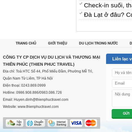
Check-in suối, 
Đà Lạt ở đâu? C
TRANG CHỦ
GIỚI THIỆU
DU LỊCH TRONG NƯỚC
D
CUSTOM
CÔNG TY CP DỊCH VỤ DU LỊCH VÀ THƯƠNG MẠI
Liên lạc 
THIÊN PHÚC (THIEN PHUC TRAVEL)
Địa chỉ: Toà HTC Số 44, Phố Miếu Đầm, Phường Mễ Trì,
Quận Nam Từ Liêm, TP Hà Nội
Điện thoại: 0243.869.0999
Hotline: 0986.908.886/0983.086.726
Email: Huyen.dinh@thienphuctravel.com
Website: www.thienphuctravel.com
GỬI