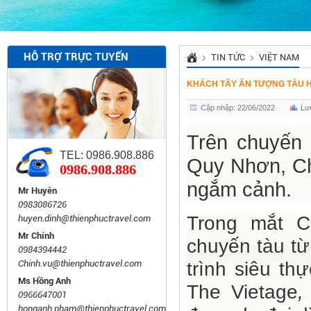
HỖ TRỢ TRỰC TUYẾN
TIN TỨC
VIỆT NAM
KHÁCH TÂY ẤN TƯỢNG TÀU H
Cập nhập: 22/06/2022
Lư
Trên chuyến
TEL: 0986.908.886
Quy Nhơn, Ch
0986.908.886
ngắm cảnh.
Mr Huyên
0983086726
Trong mắt C
huyen.dinh@thienphuctravel.com
Mr Chính
chuyến tàu t
0984394442
Chinh.vu@thienphuctravel.com
trình siêu th
Ms Hồng Anh
The Vietage
,
0966647001
honganh.pham@thienphuctravel.com