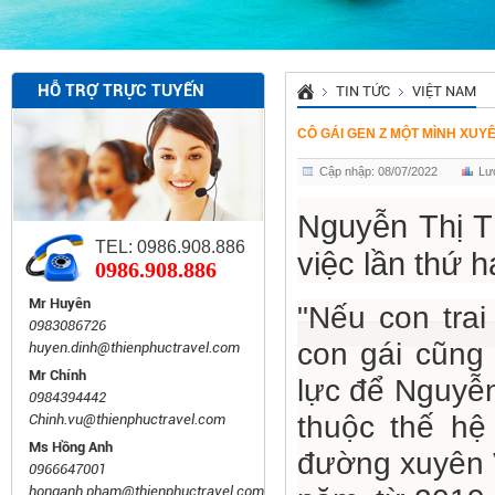
HỖ TRỢ TRỰC TUYẾN
TIN TỨC
VIỆT NAM
CÔ GÁI GEN Z MỘT MÌNH XUY
Cập nhập: 08/07/2022
Lư
Nguyễn Thị T
TEL: 0986.908.886
việc lần thứ 
0986.908.886
Mr Huyên
"Nếu con trai
0983086726
con gái cũng 
huyen.dinh@thienphuctravel.com
Mr Chính
lực để Nguyễn
0984394442
thuộc thế hệ
Chinh.vu@thienphuctravel.com
Ms Hồng Anh
đường xuyên V
0966647001
honganh.pham@thienphuctravel.com