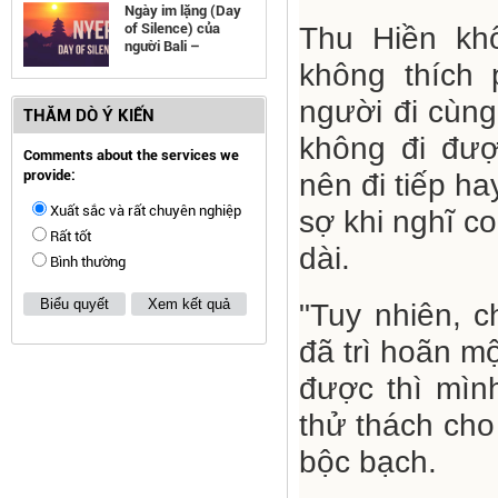
Ngày im lặng (Day
of Silence) của
Thu Hiền kh
người Bali –
Indonesia
không thích 
người đi cùng
THĂM DÒ Ý KIẾN
không đi đượ
Comments about the services we
provide:
nên đi tiếp ha
Xuất sắc và rất chuyên nghiệp
sợ khi nghĩ c
Rất tốt
dài.
Bình thường
Biểu quyết
Xem kết quả
"Tuy nhiên, c
đã trì hoãn mộ
được thì mìn
thử thách cho
bộc bạch.