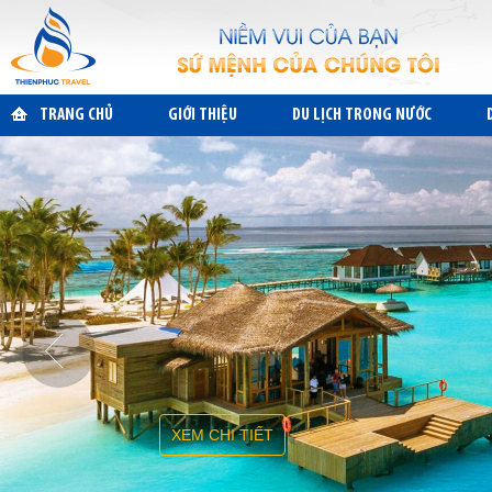
TRANG CHỦ
GIỚI THIỆU
DU LỊCH TRONG NƯỚC
XEM CHI TIẾT