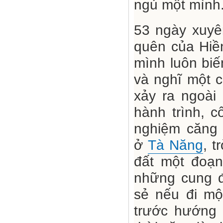
ngủ một mình
53 ngày xuyê
quên của Hiề
mình luôn biế
và nghĩ một c
xảy ra ngoài
hành trình, c
nghiệm căng 
ở
Tà Năng
, t
đất một đoạn
những cung đ
sẻ nếu đi mộ
trước hướng 