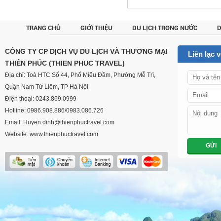
TRANG CHỦ
GIỚI THIỆU
DU LỊCH TRONG NƯỚC
D
CUSTOM
CÔNG TY CP DỊCH VỤ DU LỊCH VÀ THƯƠNG MẠI
Liên lạc 
THIÊN PHÚC (THIEN PHUC TRAVEL)
Địa chỉ: Toà HTC Số 44, Phố Miếu Đầm, Phường Mễ Trì,
Quận Nam Từ Liêm, TP Hà Nội
Điện thoại: 0243.869.0999
Hotline: 0986.908.886/0983.086.726
Email: Huyen.dinh@thienphuctravel.com
Website: www.thienphuctravel.com
GỬI