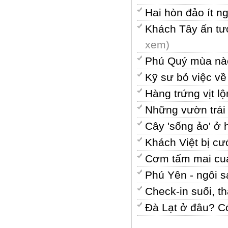
Hai hòn đảo ít n
Khách Tây ấn tư
xem)
Phú Quý mùa nà
Kỹ sư bỏ việc v
Hàng trứng vịt 
Những vườn trái
Cây 'sống ảo' ở 
Khách Việt bị cư
Cơm tấm mai cua
Phú Yên - ngôi s
Check-in suối, 
Đà Lạt ở đâu? C