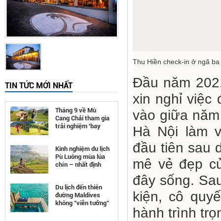
Thu Hiền check-in ở ngã b
Đầu năm 2021,
TIN TỨC MỚI NHẤT
xin nghỉ việc
Tháng 9 về Mù
vào giữa năm 
Cang Chải tham gia
trải nghiệm 'bay
Hà Nội làm v
trên mùa vàng'
đầu tiên sau d
Kinh nghiệm du lịch
Pù Luông mùa lúa
mê vẻ đẹp củ
chín – nhất định
phải đi
đây sống. Sau
Du lịch đến thiên
kiện, cô quyế
đường Maldives
không "viễn tưởng"
hành trình trọ
như bạn nghĩ