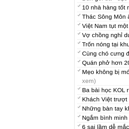
10 nhà hàng tốt
Thác Sông Môn ẩ
Việt Nam tụt một
Vợ chồng nghỉ d
Trốn nóng tại k
Cùng chó cưng đ
Quán phở hơn 20
Mẹo không bị móc
xem)
Ba bài học KOL rú
Khách Việt trượt
Những bàn tay k
Ngắm bình minh 
6 sai lầm dễ mắc