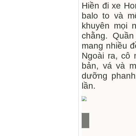
Hiền đi xe H
balo to và m
khuyên mọi n
chằng. Quần
mang nhiều đồ
Ngoài ra, cô
bản, vá và m
dưỡng phanh 
lần.