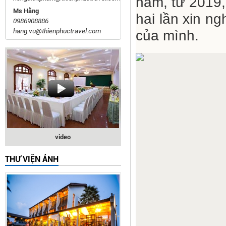
năm, từ 2019,
Ms Hằng
hai lần xin ng
0986908886
hang.vu@thienphuctravel.com
của mình.
video
THƯ VIỆN ẢNH