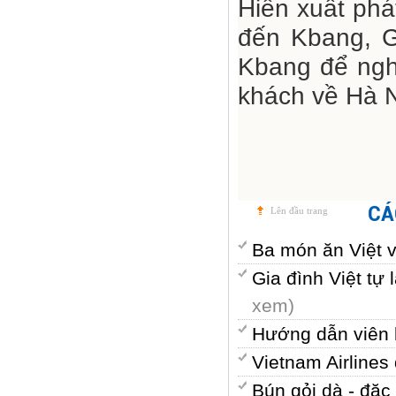
Hiền xuất phát
đến Kbang, G
Kbang để nghỉ
khách về Hà N
CÁ
Lên đầu trang
Ba món ăn Việt 
Gia đình Việt t
xem)
Hướng dẫn viên k
Vietnam Airline
Bún gỏi dà - đặ