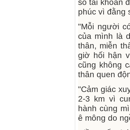
số tài khoản 
phúc vì đằng 
"Mỗi người c
của mình là 
thân, miễn th
giờ hối hận v
cũng không c
thân quen độn
"Cảm giác xuy
2-3 km vì c
hành cùng mìn
ê mông do ngồ