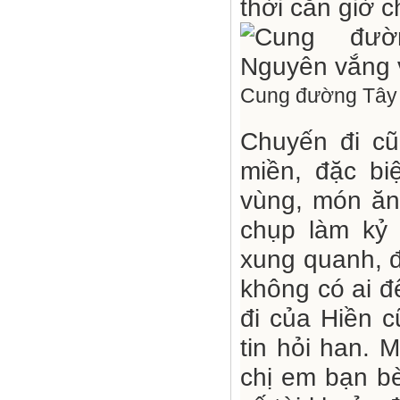
thời căn giờ ch
Cung đường Tây 
Chuyến đi cũ
miền, đặc bi
vùng, món ăn
chụp làm kỷ 
xung quanh, đ
không có ai đ
đi của Hiền 
tin hỏi han. 
chị em bạn bè