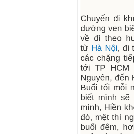
Chuyến đi kh
đường ven bi
về đi theo h
từ
Hà Nội
, đi
các chặng tiế
tới TP HCM
Nguyên, đến K
Buổi tối mỗi
biết mình sẽ
mình, Hiền kh
đó, mệt thì n
buổi đêm, hơ