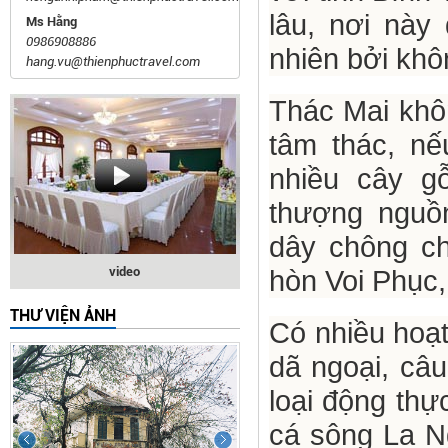
lâu, nơi này
Ms Hằng
0986908886
nhiên bởi kh
hang.vu@thienphuctravel.com
Thác Mai khôn
tâm thác, nế
nhiều cây gỗ
thượng nguồn
dây chông ch
video
hòn Voi Phục,
THƯ VIỆN ẢNH
Có nhiều hoạt
dã ngoại, câu
loại động thự
cá sông La Ng