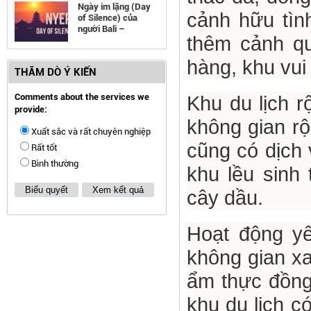
Ngày im lặng (Day
cảnh hữu tình
of Silence) của
người Bali –
thêm cảnh qu
Indonesia
hàng, khu vui 
THĂM DÒ Ý KIẾN
Comments about the services we
Khu du lịch 
provide:
không gian rộ
Xuất sắc và rất chuyên nghiệp
cũng có dịch 
Rất tốt
Bình thường
khu lều sinh 
Biểu quyết
Xem kết quả
cây dầu.
Hoạt động yê
không gian xa
ẩm thực đồng
khu du lịch c