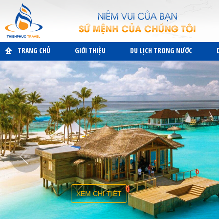
TRANG CHỦ
GIỚI THIỆU
DU LỊCH TRONG NƯỚC
XEM CHI TIẾT