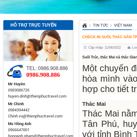
HỖ TRỢ TRỰC TUYẾN
TIN TỨC
VIỆT NAM
CHECK-IN SUỐI, THÁC GẦN T
Cập nhập: 11/06/2022
Lư
Suối Trúc, thác Mai và thác Gia
Một chuyến đi
TEL: 0986.908.886
0986.908.886
hòa mình vào
Mr Huyên
hợp cho tiết t
0983086726
huyen.dinh@thienphuctravel.com
Thác Mai
Mr Chính
0984394442
Thác Mai nằm 
Chinh.vu@thienphuctravel.com
Tân Phú, huy
Ms Hồng Anh
0966647001
với tỉnh Bìn
honganh.pham@thienphuctravel.com