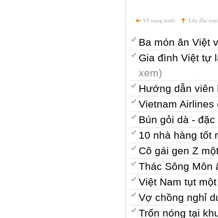
Về trang trước
Lên đầu tran
Ba món ăn Việt 
Gia đình Việt t
xem)
Hướng dẫn viên k
Vietnam Airline
Bún gỏi dà - đặ
10 nhà hàng tốt
Cô gái gen Z mộ
Thác Sông Môn ẩ
Việt Nam tụt một
Vợ chồng nghỉ d
Trốn nóng tại k