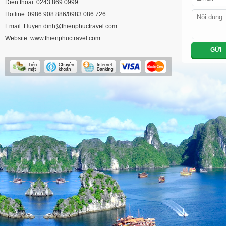
Điện thoại: 0243.869.0999
Hotline: 0986.908.886/0983.086.726
Email: Huyen.dinh@thienphuctravel.com
Website: www.thienphuctravel.com
GỬI