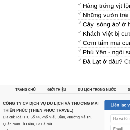
Hàng trứng vịt 
Những vườn trái
Cây 'sống ảo' ở 
Khách Việt bị cư
Cơm tấm mai cua
Phú Yên - ngôi s
Đà Lạt ở đâu? C
TRANG CHỦ
GIỚI THIỆU
DU LỊCH TRONG NƯỚC
D
CUSTOM
CÔNG TY CP DỊCH VỤ DU LỊCH VÀ THƯƠNG MẠI
Liên lạc 
THIÊN PHÚC (THIEN PHUC TRAVEL)
Địa chỉ: Toà HTC Số 44, Phố Miếu Đầm, Phường Mễ Trì,
Quận Nam Từ Liêm, TP Hà Nội