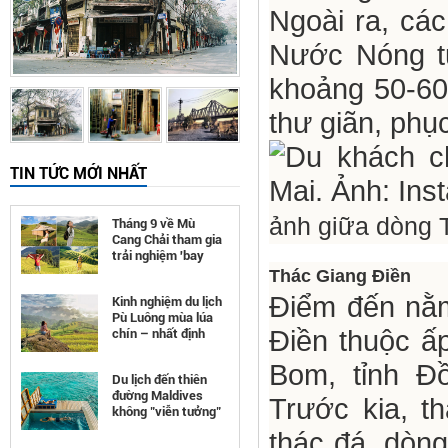
Ngoài ra, cá
Nước Nóng tự
khoảng 50-60
thư giãn, phụ
TIN TỨC MỚI NHẤT
ảnh giữa dòng 
Tháng 9 về Mù
Cang Chải tham gia
trải nghiệm 'bay
trên mùa vàng'
Thác Giang Điền
Điểm đến nằm
Kinh nghiệm du lịch
Pù Luông mùa lúa
Điền thuộc ấ
chín – nhất định
phải đi
Bom, tỉnh Đ
Du lịch đến thiên
đường Maldives
Trước kia, t
không "viễn tưởng"
như bạn nghĩ
thác đá, dòng