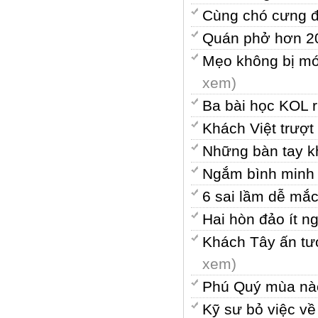
Cùng chó cưng đ
Quán phở hơn 20
Mẹo không bị móc
xem)
Ba bài học KOL rú
Khách Việt trượt
Những bàn tay k
Ngắm bình minh 
6 sai lầm dễ mắc
Hai hòn đảo ít n
Khách Tây ấn tư
xem)
Phú Quý mùa nà
Kỹ sư bỏ việc v