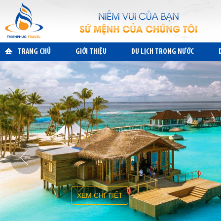
TRANG CHỦ
GIỚI THIỆU
DU LỊCH TRONG NƯỚC
XEM CHI TIẾT