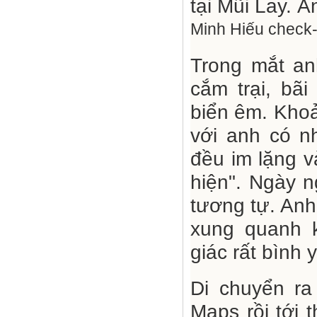
Minh Hiếu check-
Trong mắt an
cắm trại, bãi
biển êm. Khoả
với anh có n
đều im lặng v
hiện". Ngày n
tương tự. Anh 
xung quanh 
giác rất bình 
Di chuyển ra
Maps rồi tới 