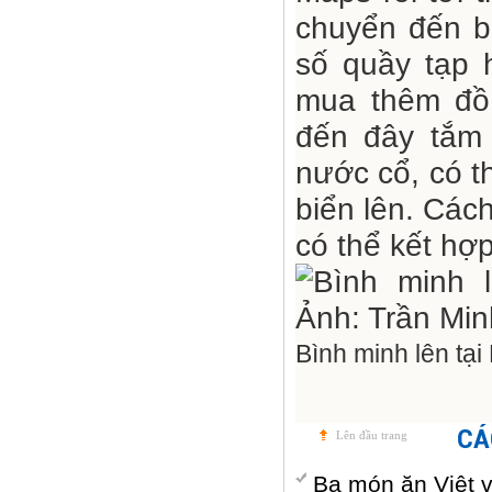
chuyển đến b
số quầy tạp 
mua thêm đồ 
đến đây tắm 
nước cổ, có t
biển lên. Các
có thể kết hợ
Bình minh lên tại
CÁ
Lên đầu trang
Ba món ăn Việt 