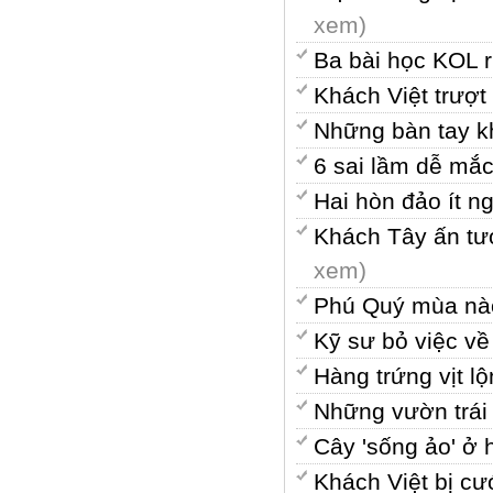
xem)
Ba bài học KOL rú
Khách Việt trượt
Những bàn tay k
6 sai lầm dễ mắc
Hai hòn đảo ít n
Khách Tây ấn tư
xem)
Phú Quý mùa nà
Kỹ sư bỏ việc v
Hàng trứng vịt 
Những vườn trái
Cây 'sống ảo' ở 
Khách Việt bị cư