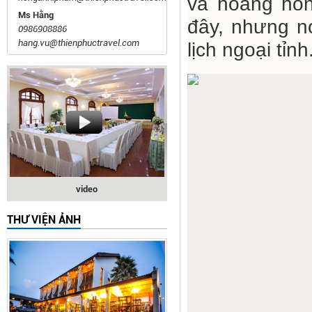
và hoàng hôn
Ms Hằng
đây, nhưng nơ
0986908886
hang.vu@thienphuctravel.com
lịch ngoại tỉnh
video
THƯ VIỆN ẢNH