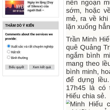
nên ngoạn mụ
Ngày im lặng (Day
of Silence) của
sớm, hoặc v
người Bali –
Indonesia
mẻ, ra về khi
lặn xuống hẳn
THĂM DÒ Ý KIẾN
Comments about the services we
Trần Minh Hiế
provide:
quê Quảng Trị
Xuất sắc và rất chuyên nghiệp
Rất tốt
ngắm bình mi
Bình thường
mang theo lều
Biểu quyết
Xem kết quả
bình minh, ho
để dựng lều.
17h45 là có 
Hiếu chia sẻ.