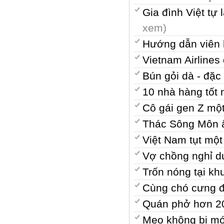
Gia đình Việt t
xem)
Hướng dẫn viên k
Vietnam Airline
Bún gỏi dà - đặ
10 nhà hàng tốt
Cô gái gen Z mộ
Thác Sông Môn ẩ
Việt Nam tụt một
Vợ chồng nghỉ d
Trốn nóng tại k
Cùng chó cưng đ
Quán phở hơn 20
Mẹo không bị móc