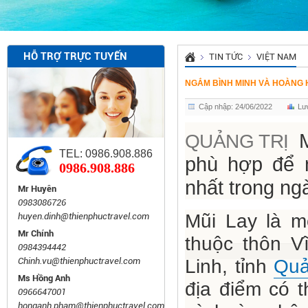
HỖ TRỢ TRỰC TUYẾN
TIN TỨC
VIỆT NAM
NGẮM BÌNH MINH VÀ HOÀNG H
Cập nhập: 24/06/2022
Lư
M
QUẢNG TRỊ
TEL: 0986.908.886
phù hợp để 
0986.908.886
nhất trong ng
Mr Huyên
0983086726
Mũi Lay là m
huyen.dinh@thienphuctravel.com
Mr Chính
thuộc thôn V
0984394442
Chinh.vu@thienphuctravel.com
Linh, tỉnh
Quả
Ms Hồng Anh
địa điểm có 
0966647001
honganh.pham@thienphuctravel.com