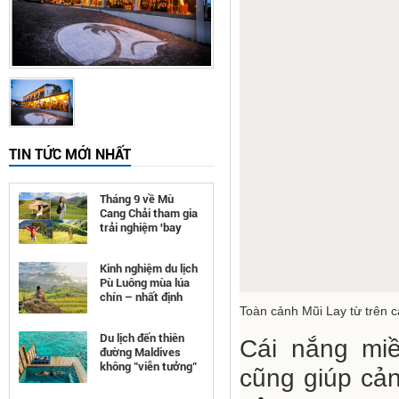
TIN TỨC MỚI NHẤT
Tháng 9 về Mù
Cang Chải tham gia
trải nghiệm 'bay
trên mùa vàng'
Kinh nghiệm du lịch
Pù Luông mùa lúa
chín – nhất định
Toàn cảnh Mũi Lay từ trên 
phải đi
Du lịch đến thiên
Cái nắng miề
đường Maldives
không "viễn tưởng"
cũng giúp cản
như bạn nghĩ