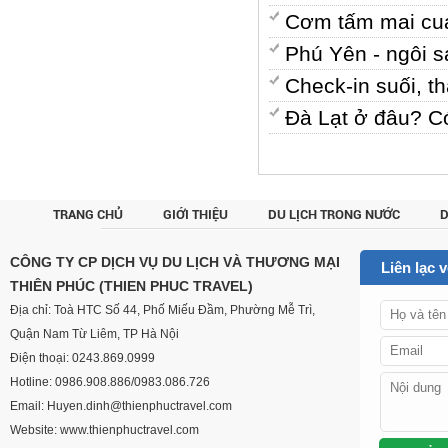
Cơm tấm mai cua
Phú Yên - ngôi s
Check-in suối, 
Đà Lạt ở đâu? C
TRANG CHỦ
GIỚI THIỆU
DU LỊCH TRONG NƯỚC
D
CUSTOM
CÔNG TY CP DỊCH VỤ DU LỊCH VÀ THƯƠNG MẠI
Liên lạc 
THIÊN PHÚC (THIEN PHUC TRAVEL)
Địa chỉ: Toà HTC Số 44, Phố Miếu Đầm, Phường Mễ Trì,
Quận Nam Từ Liêm, TP Hà Nội
Điện thoại: 0243.869.0999
Hotline: 0986.908.886/0983.086.726
Email: Huyen.dinh@thienphuctravel.com
Website: www.thienphuctravel.com