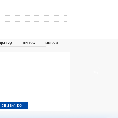
DỊCH VỤ
TIN TỨC
LIBRARY
XEM BẢN ĐỒ