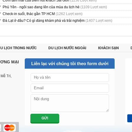
Cơm tấm mai cua biển hút khách Sài Gòn
(1156 Lượt xem)
Phú Yên - ngôi sao đang lên của mùa du lịch hè
(1109 Lượt xem)
Check-in suối, thác gần TP HCM
(1262 Lượt xem)
Đà Lạt ở đâu? Có gì đáng khám phá và trải nghiệm
(1407 Lượt xem)
U LỊCH TRONG NƯỚC
DU LỊCH NƯỚC NGOÀI
KHÁCH SẠN
CUSTOMER REVIEWS
LIÊN HỆ
ƯƠNG MẠI
Liên lạc với chúng tôi theo form dưới
Mễ Trì,
GỬI