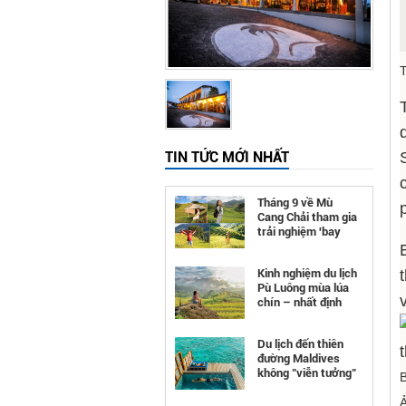
T
TIN TỨC MỚI NHẤT
Tháng 9 về Mù
Cang Chải tham gia
trải nghiệm 'bay
trên mùa vàng'
Kinh nghiệm du lịch
Pù Luông mùa lúa
chín – nhất định
phải đi
Du lịch đến thiên
đường Maldives
không "viễn tưởng"
như bạn nghĩ