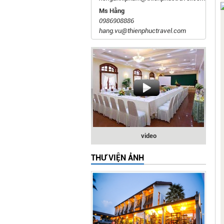
Ms Hằng
0986908886
hang.vu@thienphuctravel.com
video
THƯ VIỆN ẢNH