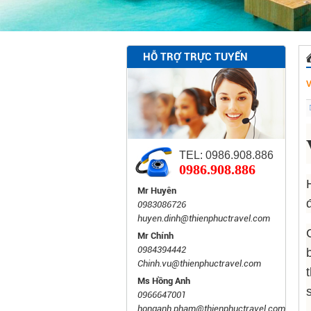
HỖ TRỢ TRỰC TUYẾN
TEL: 0986.908.886
0986.908.886
Mr Huyên
0983086726
huyen.dinh@thienphuctravel.com
Mr Chính
0984394442
Chinh.vu@thienphuctravel.com
Ms Hồng Anh
0966647001
honganh.pham@thienphuctravel.com