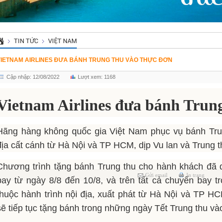
TIN TỨC
VIỆT NAM
VIETNAM AIRLINES ĐƯA BÁNH TRUNG THU VÀO THỰC ĐƠN
Cập nhập: 12/08/2022
Lượt xem: 1168
Vietnam Airlines đưa bánh Trun
Hãng hàng không quốc gia Việt Nam phục vụ bánh Trun
địa cất cánh từ Hà Nội và TP HCM, dịp Vu lan và Trung t
Chương trình tặng bánh Trung thu cho hành khách đã d
Gửi email
In trang
bay từ ngày 8/8 đến 10/8, và trên tất cả chuyến bay tr
thuộc hành trình nội địa, xuất phát từ Hà Nội và TP HC
sẽ tiếp tục tặng bánh trong những ngày Tết Trung thu và