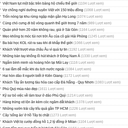
Việt Nam tụt một bậc trên bảng hộ chiếu thế giới
(1104 Lượt xem)
Vợ chồng nghỉ dưỡng xuyên Việt với 150 triệu đồng
(1068 Lượt xem)
Trốn nóng tại khu rừng ngập mặn gần Hạ Long
(1074 Lượt xem)
Cùng chó cưng đi bộ vòng quanh thế giới trong 7 năm
(989 Lượt xem)
Quán phở hơn 20 năm không rau, giá ở Sài Gòn
(1164 Lượt xem)
Mẹo không bị móc túi nơi trời Âu của cô gái Hải Phòng
(1245 Lượt xem)
Ba bài học KOL rút ra sau khi đi khắp thế giới
(1066 Lượt xem)
Khách Việt trượt visa châu Âu vì quá tự tin
(1192 Lượt xem)
Những bàn tay khổng lồ hút khách ở Đông Nam Á
(1330 Lượt xem)
Ngắm bình minh và hoàng hôn tại Mũi Lay
(1116 Lượt xem)
6 sai lầm dễ mắc khi du lịch nước ngoài
(1084 Lượt xem)
Hai hòn đảo ít người biết ở Kiên Giang
(1172 Lượt xem)
Khách Tây ấn tượng tàu hỏa cao cấp Đà Nẵng - Quy Nhơn
(1083 Lượt xem)
Phú Quý mùa nào đẹp
(1611 Lượt xem)
Kỹ sư bỏ việc về làm tour ở đảo Phú Quý
(1214 Lượt xem)
Hàng trứng vịt lộn ăn kèm cóc ngâm đắt khách
(1378 Lượt xem)
Những vườn trái cây trĩu quả gần TP HCM
(1226 Lượt xem)
Cây 'sống ảo' ở hồ Tây bị chặt
(1273 Lượt xem)
Khách Việt bị cướp đồng hồ 1,2 tỷ đồng ở Milan
(1104 Lượt xem)