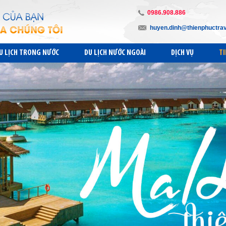
0986.908.886
huyen.dinh@thienphuctra
U LỊCH TRONG NƯỚC
DU LỊCH NƯỚC NGOÀI
DỊCH VỤ
TI