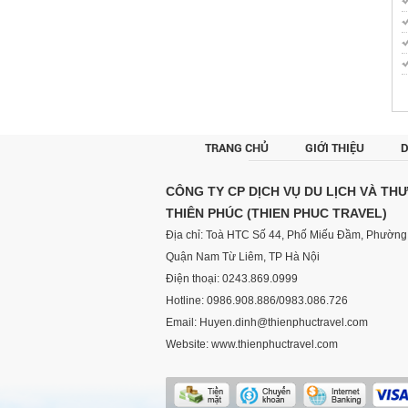
TRANG CHỦ
GIỚI THIỆU
D
CÔNG TY CP DỊCH VỤ DU LỊCH VÀ TH
THIÊN PHÚC (THIEN PHUC TRAVEL)
Địa chỉ: Toà HTC Số 44, Phố Miếu Đầm, Phường 
Quận Nam Từ Liêm, TP Hà Nội
Điện thoại: 0243.869.0999
Hotline: 0986.908.886/0983.086.726
Email: Huyen.dinh@thienphuctravel.com
Website: www.thienphuctravel.com