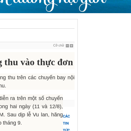
Cỡ chữ
g thu vào thực đơn
g thu trên các chuyến bay nội
hu.
iễn ra trên một số chuyến
ong hai ngày (11 và 12/8),
M. Sau dịp lễ Vu lan, hãng
CÁC
o tháng 9.
TIN
TỨC