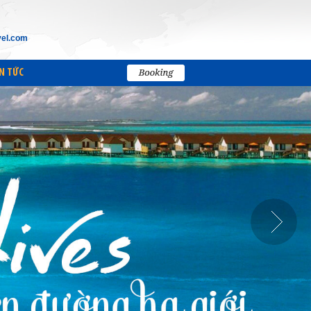
vel.com
N TỨC