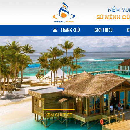
TRANG CHỦ
GIỚI THIỆU
D
XEM CHI TIẾT