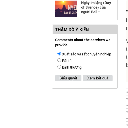
Ngày im lặng (Day
of Silence) của
người Bali –
Indonesia
THĂM DÒ Ý KIẾN
Comments about the services we
provide:
Xuất sắc và rất chuyên nghiệp
Rất tốt
Bình thường
Biểu quyết
Xem kết quả