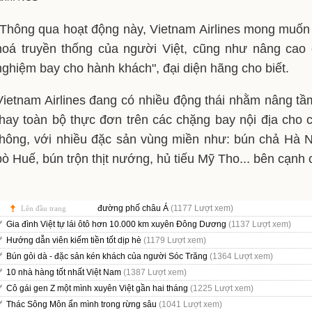
"Thông qua hoạt động này, Vietnam Airlines mong muốn
hoá truyền thống của người Việt, cũng như nâng cao c
nghiệm bay cho hành khách", đại diện hãng cho biết.
Vietnam Airlines đang có nhiều động thái nhằm nâng t
thay toàn bộ thực đơn trên các chặng bay nội địa cho
thông, với nhiều đặc sản vùng miền như: bún chả Hà N
bò Huế, bún trộn thịt nướng, hủ tiếu Mỹ Tho... bên cạnh
đường phố châu Á
(1177 Lượt xem)
Lên đầu trang
Gia đình Việt tự lái ôtô hơn 10.000 km xuyên Đông Dương
(1137 Lượt xem)
Hướng dẫn viên kiếm tiền tốt dịp hè
(1179 Lượt xem)
Bún gỏi dà - đặc sản kén khách của người Sóc Trăng
(1364 Lượt xem)
10 nhà hàng tốt nhất Việt Nam
(1387 Lượt xem)
Cô gái gen Z một mình xuyên Việt gần hai tháng
(1225 Lượt xem)
Thác Sông Môn ẩn mình trong rừng sâu
(1041 Lượt xem)