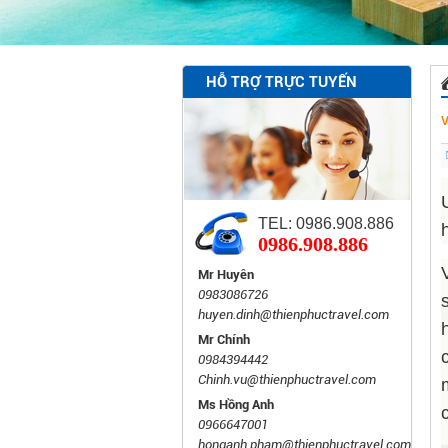
HỖ TRỢ TRỰC TUYẾN
TEL: 0986.908.886
0986.908.886
Mr Huyên
0983086726
huyen.dinh@thienphuctravel.com
Mr Chính
0984394442
Chinh.vu@thienphuctravel.com
Ms Hồng Anh
0966647001
honganh.pham@thienphuctravel.com