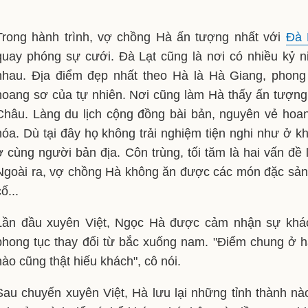
Trong hành trình, vợ chồng Hà ấn tượng nhất với
Đà 
quay phóng sự cưới. Đà Lạt cũng là nơi có nhiều kỷ n
nhau. Địa điểm đẹp nhất theo Hà là Hà Giang, phong
hoang sơ của tự nhiên. Nơi cũng làm Hà thấy ấn tượng
Châu. Làng du lịch cộng đồng bài bản, nguyên vẻ hoa
hóa. Dù tại đây họ không trải nghiệm tiện nghi như ở k
ở cùng người bản địa. Côn trùng, tối tăm là hai vấn đề l
Ngoài ra, vợ chồng Hà không ăn được các món đặc sản
ố...
Lần đầu xuyên Việt, Ngọc Hà được cảm nhận sự khác 
phong tục thay đổi từ bắc xuống nam. "Điểm chung ở h
nào cũng thật hiếu khách", cô nói.
Sau chuyến xuyên Việt, Hà lưu lại những tỉnh thành nà