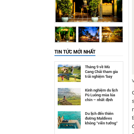
TIN TỨC MỚI NHẤT
Tháng 9 về Mù
Cang Chải tham gia
trải nghiệm 'bay
trên mùa vàng'
Kinh nghiệm du lịch
Pù Luông mùa lúa
chín – nhất định
phải đi
Du lịch đến thiên
đường Maldives
không "viễn tưởng"
như bạn nghĩ