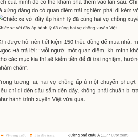
lịch của mình để có thể khám phá thêm vào lần sau. Chi 
là xứng đáng do có quan điểm trải nghiệm phải đi kèm vớ
hiếc xe với đầy ắp hành lý đã cùng hai vợ chồng xuyên Việt.
Khi được hỏi nên tiết kiệm 150 triệu đồng để mua nhà, mu
Ngọc Hà trả lời: "Mỗi người một quan điểm, khi mình khô
cho các mục kia thì sẽ kiếm tiền để đi trải nghiệm, hưở
nhàm chán".
Trong tương lai, hai vợ chồng ấp ủ một chuyến phượt 
tiêu chí đi đến đâu sắm đến đấy, không phải chuẩn bị tr
như hành trình xuyên Việt vừa qua.
đường phố châu Á
(1177 Lượt xem)
Về trang trước
Lên đầu trang