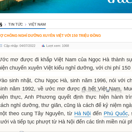
TIN TỨC
VIỆT NAM
VỢ CHỒNG NGHỈ DƯỠNG XUYÊN VIỆT VỚI 150 TRIỆU ĐỒNG
Cập nhập: 04/07/2022
Lượt xem: 1068
Ước mơ được đi khắp Việt Nam của Ngọc Hà thành sự 
hiện chuyến xuyên Việt kiểu nghỉ dưỡng, với chi phí 150 
Vào sinh nhật, Chu Ngọc Hà, sinh năm 1996, nói với
sinh năm 1992, về ước mơ được đi hết Việt Nam. Mu
Gửi email
In trang
hiện thực, Anh Phương quyết định thực hiện hành trì
cách nghỉ dưỡng, thư giãn, cũng là cách để kỷ niệm ngà
một theo cung Tây Nguyên, từ
Hà Nội
đến
Phú Quốc
,
cưới và tiếp tục phượt từ Hà Nội đến các tỉnh miền núi p