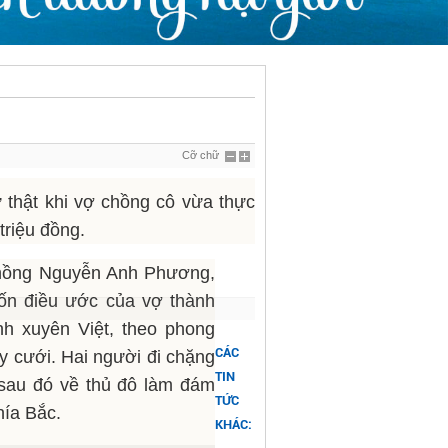
Cỡ chữ
thật khi vợ chồng cô vừa thực
triệu đồng.
 chồng Nguyễn Anh Phương,
ốn điều ước của vợ thành
nh xuyên Việt, theo phong
CÁC
y cưới. Hai người đi chặng
TIN
 sau đó về thủ đô làm đám
TỨC
hía Bắc.
KHÁC: