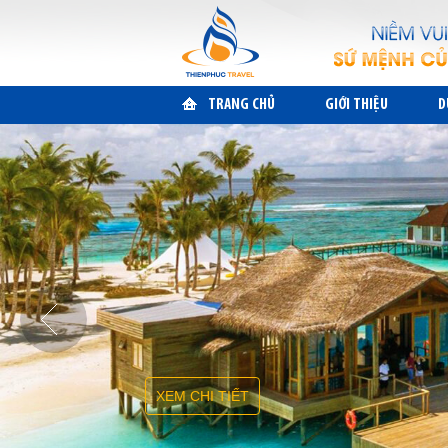
TRANG CHỦ
GIỚI THIỆU
D
XEM CHI TIẾT