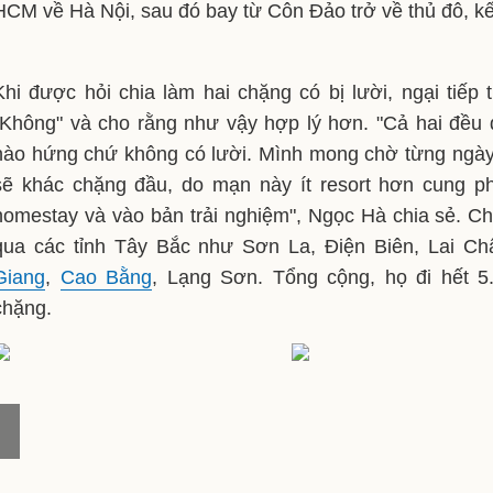
HCM về Hà Nội, sau đó bay từ Côn Đảo trở về thủ đô, kế
Khi được hỏi chia làm hai chặng có bị lười, ngại tiếp 
"Không" và cho rằng như vậy hợp lý hơn. "Cả hai đều 
hào hứng chứ không có lười. Mình mong chờ từng ngày
sẽ khác chặng đầu, do mạn này ít resort hơn cung p
homestay và vào bản trải nghiệm", Ngọc Hà chia sẻ. Chặ
qua các tỉnh Tây Bắc như Sơn La, Điện Biên, Lai Ch
Giang
,
Cao Bằng
, Lạng Sơn. Tổng cộng, họ đi hết 
chặng.