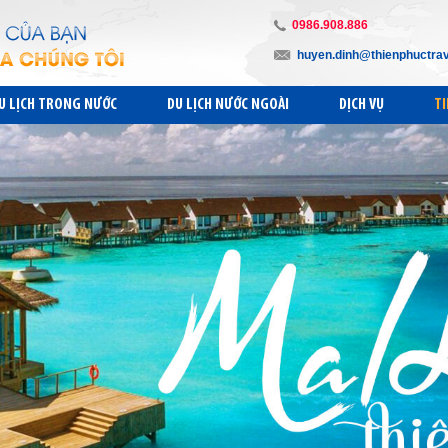
0986.908.886
huyen.dinh@thienphuctra
U LỊCH TRONG NƯỚC
DU LỊCH NƯỚC NGOÀI
DỊCH VỤ
TI