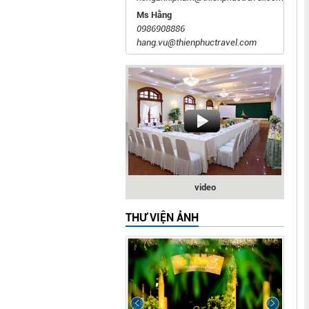
Ms Hằng
0986908886
hang.vu@thienphuctravel.com
video
THƯ VIỆN ẢNH