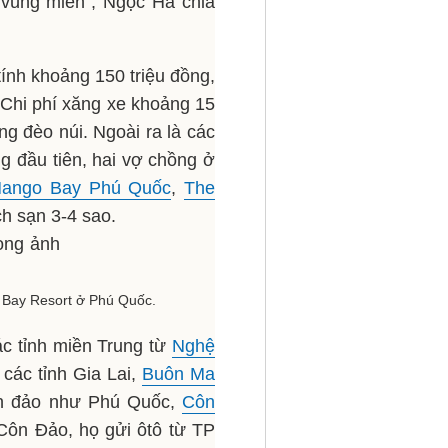
 vùng miền", Ngọc Hà chia
tính khoảng 150 triệu đồng,
 Chi phí xăng xe khoảng 15
g đèo núi. Ngoài ra là các
g đầu tiên, hai vợ chồng ở
ango Bay Phú Quốc
,
The
ch sạn 3-4 sao.
o Bay Resort ở Phú Quốc.
ác tỉnh miền Trung từ
Nghệ
ác tỉnh Gia Lai,
Buôn Ma
hòn đảo như Phú Quốc,
Côn
Côn Đảo, họ gửi ôtô từ TP