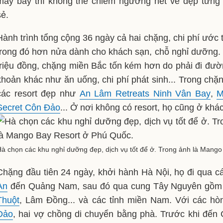
máy bay thì không thể chiêm ngưỡng hết vẻ đẹp từng
sẻ.
Hành trình tổng cộng 36 ngày cả hai chặng, chi phí ước 
trong đó hơn nửa dành cho khách sạn, chỗ nghỉ dưỡng.
triệu đồng, chặng miền Bắc tốn kém hơn do phải đi đườn
khoản khác như ăn uống, chi phí phát sinh... Trong chặn
các resort đẹp như
An Lâm Retreats Ninh Vân Bay
,
M
Secret Côn Đảo
... Ở nơi không có resort, họ cũng ở khá
à chọn các khu nghỉ dưỡng đẹp, dịch vụ tốt để ở. Trong ảnh là Mang
Chặng đầu tiên 24 ngày, khởi hành Hà Nội, họ đi qua c
An
đến Quảng Nam, sau đó qua cung Tây Nguyên gồm c
Thuột
, Lâm Đồng... và các tỉnh miền Nam. Với các 
Đảo
, hai vợ chồng di chuyển bằng phà. Trước khi đến 