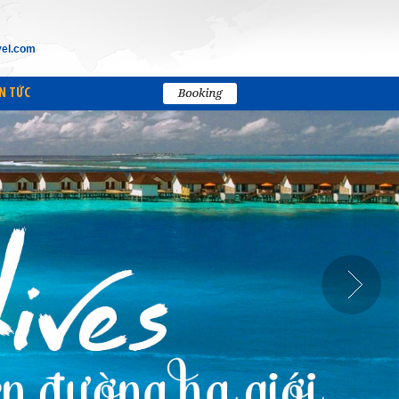
vel.com
N TỨC